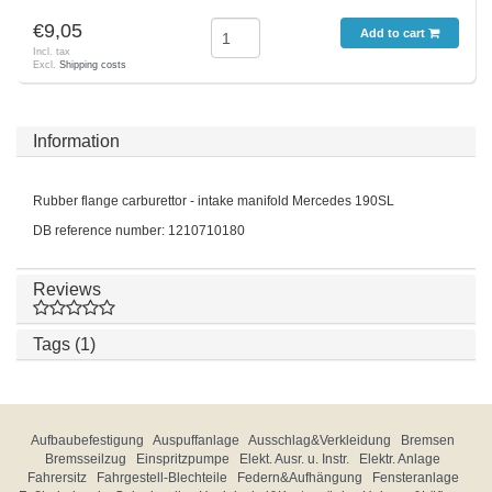
€9,05
Add to cart
Incl. tax
Excl.
Shipping costs
Information
Rubber flange carburettor - intake manifold Mercedes 190SL
DB reference number: 1210710180
Reviews
Tags (1)
Aufbaubefestigung
Auspuffanlage
Ausschlag&Verkleidung
Bremsen
Bremsseilzug
Einspritzpumpe
Elekt. Ausr. u. Instr.
Elektr. Anlage
Fahrersitz
Fahrgestell-Blechteile
Federn&Aufhängung
Fensteranlage