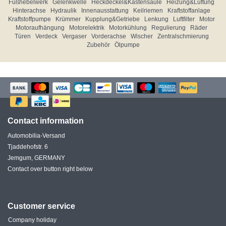
Fußhebelwerk
Gelenkwelle
Heckdeckel&Kastensäule
Heizung&Lüftung
Hinterachse
Hydraulik
Innenausstattung
Keilriemen
Kraftstoffanlage
Kraftstoffpumpe
Krümmer
Kupplung&Getriebe
Lenkung
Luftfilter
Motor
Motoraufhängung
Motorelektrik
Motorkühlung
Regulierung
Räder
Türen
Verdeck
Vergaser
Vorderachse
Wischer
Zentralschmierung
Zubehör
Ölpumpe
Contact information
Automobilia-Versand
Tjaddehofstr. 6
Jemgum, GERMANY
Contact over button right below
Customer service
Company holiday