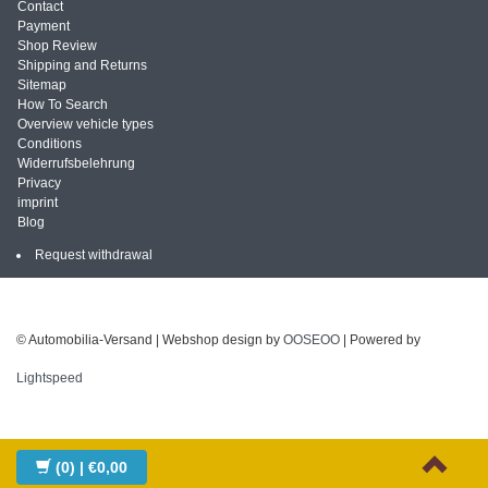
Contact
Payment
Shop Review
Shipping and Returns
Sitemap
How To Search
Overview vehicle types
Conditions
Widerrufsbelehrung
Privacy
imprint
Blog
Request withdrawal
© Automobilia-Versand | Webshop design by
OOSEOO
| Powered by
Lightspeed
(0)
| €0,00