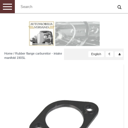
Toggle
navigation
Home
/
Rubber flange carburettor - intake
English
€
manifold 190SL