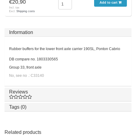
€20,90
Add to cart
Incl. tax
Excl.
Shipping costs
Information
Rubber buffers for the lower front axle carrier 190SL, Ponton Cabrio
DB compare no. 1803330565
Group 33, front axle
No, see no .: C33140
Reviews
Tags (0)
Related products