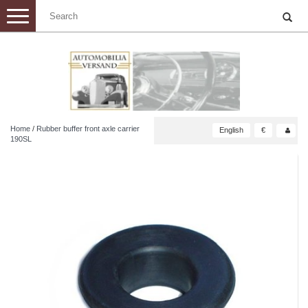
Toggle
navigation
Home
/
Rubber buffer front axle carrier
English
€
190SL