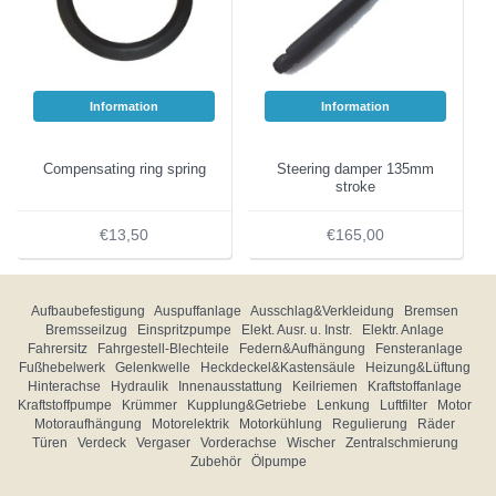
Information
Information
Compensating ring spring
Steering damper 135mm
stroke
€13,50
€165,00
Aufbaubefestigung
Auspuffanlage
Ausschlag&Verkleidung
Bremsen
Bremsseilzug
Einspritzpumpe
Elekt. Ausr. u. Instr.
Elektr. Anlage
Fahrersitz
Fahrgestell-Blechteile
Federn&Aufhängung
Fensteranlage
Fußhebelwerk
Gelenkwelle
Heckdeckel&Kastensäule
Heizung&Lüftung
Hinterachse
Hydraulik
Innenausstattung
Keilriemen
Kraftstoffanlage
Kraftstoffpumpe
Krümmer
Kupplung&Getriebe
Lenkung
Luftfilter
Motor
Motoraufhängung
Motorelektrik
Motorkühlung
Regulierung
Räder
Türen
Verdeck
Vergaser
Vorderachse
Wischer
Zentralschmierung
Zubehör
Ölpumpe