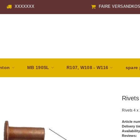
XXXXXXX
FAIRE VERSANDKO
nton
MB 190SL
R107, W108 - W116
spare 
Rivets
Rivets 4 x
Article nu
Delivery ti
Availability
Reviews: