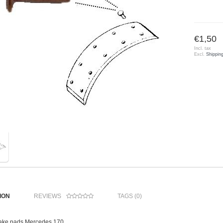
€1,50
Incl. tax
Excl.
Shippin
ION
REVIEWS
TAGS (0)
brake pads Mercedes 170