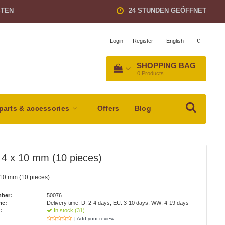
STEN
24 STUNDEN GEÖFFNET
English
€
Login
|
Register
SHOPPING BAG
0
Products
parts & accessories
Offers
Blog
 4 x 10 mm (10 pieces)
 10 mm (10 pieces)
mber:
50076
me:
Delivery time: D: 2-4 days, EU: 3-10 days, WW: 4-19 days
:
In stock (31)
| Add your review