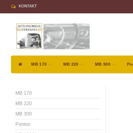
KONTAKT
MB 170
MB 220
MB 300
Po
MB 170
MB 220
MB 300
Ponton