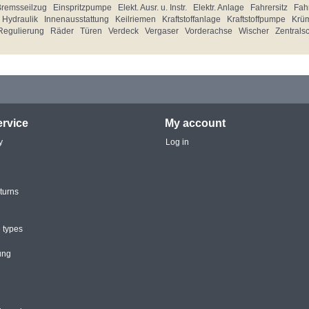
Bremsseilzug
Einspritzpumpe
Elekt. Ausr. u. Instr.
Elektr. Anlage
Fahrersitz
Fahr
Hydraulik
Innenausstattung
Keilriemen
Kraftstoffanlage
Kraftstoffpumpe
Krü
Regulierung
Räder
Türen
Verdeck
Vergaser
Vorderachse
Wischer
Zentrals
rvice
My account
y
Log in
turns
 types
ung