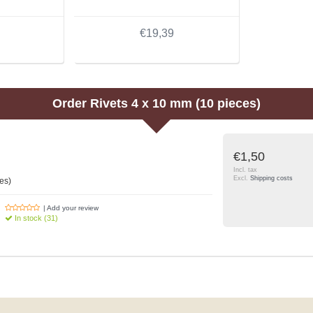
€19,39
Order
Rivets 4 x 10 mm (10 pieces)
€1,50
Incl. tax
Excl.
Shipping costs
es)
| Add your review
In stock (31)