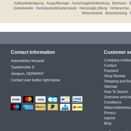
Aufbaubefestigung
Auspuffanlage
Ausschlag&Verkleidung
Bremsen
Gelenkwelle
Heckdeckel&Kastensäule
Heizung&Lüftung
Hinterachse
Motorelektrik
Motorkühlung
Contact information
Customer se
Company holida
Automobilia-Versand
Contact
Tjaddehofstr. 6
Payment
Jemgum, GERMANY
Shop Review
Contact over button right below
Shipping and Re
Sitemap
How To Search
Overview vehicle
Conditions
Widerrufsbelehr
Privacy
imprint
Blog