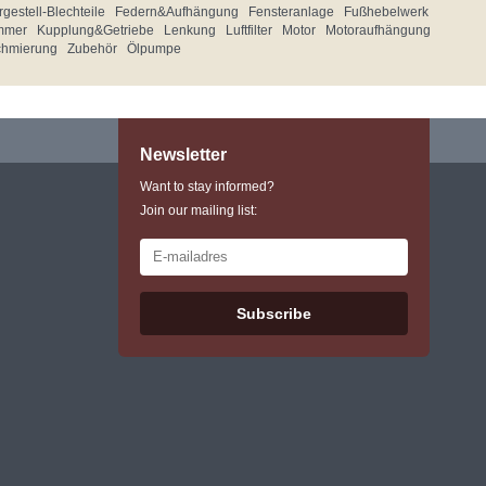
gestell-Blechteile
Federn&Aufhängung
Fensteranlage
Fußhebelwerk
mmer
Kupplung&Getriebe
Lenkung
Luftfilter
Motor
Motoraufhängung
chmierung
Zubehör
Ölpumpe
Newsletter
Want to stay informed?
Join our mailing list:
Subscribe