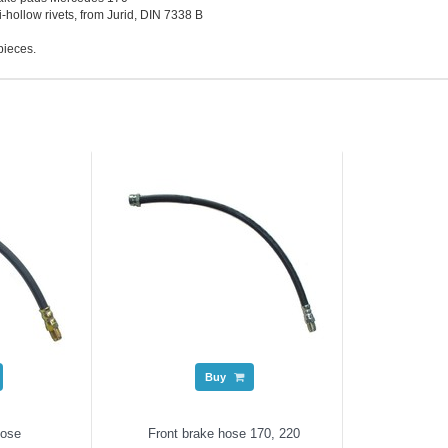
hollow rivets, from Jurid, DIN 7338 B
pieces.
Buy
hose
Front brake hose 170, 220