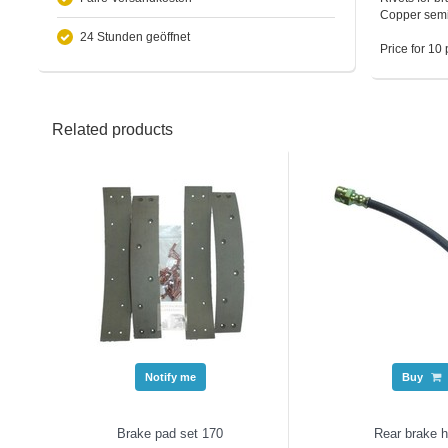
Copper semi-
24 Stunden geöffnet
Price for 10 
Related products
Notify me
Buy
Brake pad set 170
Rear brake 