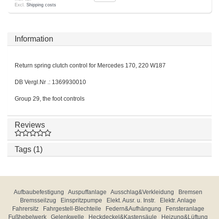
Excl.
Shipping costs
Information
Return spring clutch control for Mercedes 170, 220 W187
DB Vergl.Nr .: 1369930010
Group 29, the foot controls
Reviews
Tags (1)
Aufbaubefestigung
Auspuffanlage
Ausschlag&Verkleidung
Bremsen
Bremsseilzug
Einspritzpumpe
Elekt. Ausr. u. Instr.
Elektr. Anlage
Fahrersitz
Fahrgestell-Blechteile
Federn&Aufhängung
Fensteranlage
Fußhebelwerk
Gelenkwelle
Heckdeckel&Kastensäule
Heizung&Lüftung