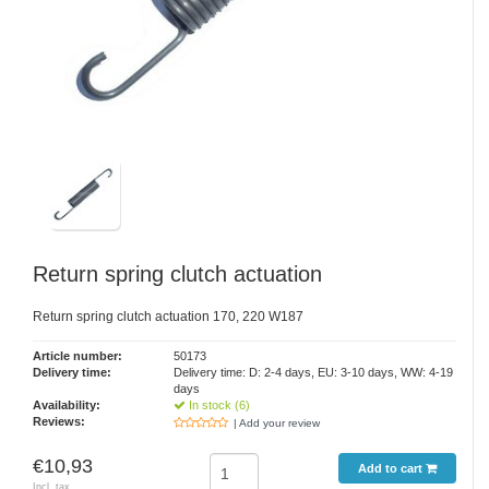
Return spring clutch actuation
Return spring clutch actuation 170, 220 W187
Article number:
50173
Delivery time:
Delivery time: D: 2-4 days, EU: 3-10 days, WW: 4-19
days
Availability:
In stock (6)
Reviews:
| Add your review
€10,93
Add to cart
Incl. tax