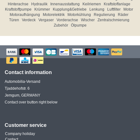
Hinterachse
Hydraulik
Innenausstattung
Keilriemen
Kraftstoffanlage
Kraftstoffpumpe
Krümmer
Kupplung&Getriebe
Lenkung
Luftfilter
Motor
Motoraufhängung
Motorelektrik
Motorkühlung
Regulierung
Räder
Türen
Verdeck
Vergaser
Vorderachse
Wischer
Zentralschmierung
Zubehör
Ölpumpe
Contact information
Automobilia-Versand
Tjaddehofstr. 6
Jemgum, GERMANY
Contact over button right below
Customer service
Company holiday
Contact