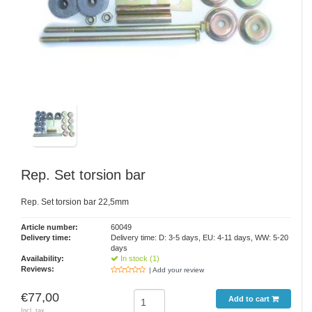
Rep. Set torsion bar
Rep. Set torsion bar 22,5mm
Article number:
60049
Delivery time:
Delivery time: D: 3-5 days, EU: 4-11 days, WW: 5-20
days
Availability:
In stock (1)
Reviews:
| Add your review
€77,00
Add to cart
Incl. tax