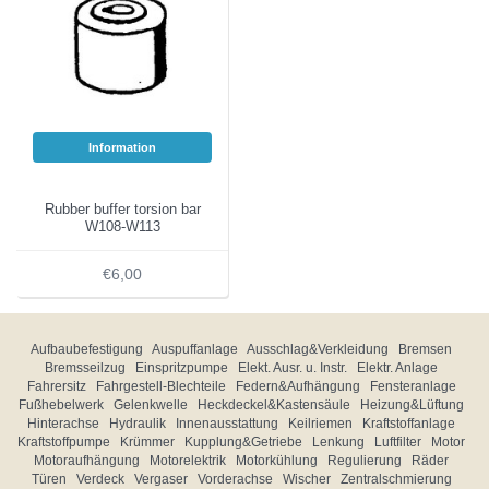
Information
Rubber buffer torsion bar
W108-W113
€6,00
Aufbaubefestigung
Auspuffanlage
Ausschlag&Verkleidung
Bremsen
Bremsseilzug
Einspritzpumpe
Elekt. Ausr. u. Instr.
Elektr. Anlage
Fahrersitz
Fahrgestell-Blechteile
Federn&Aufhängung
Fensteranlage
Fußhebelwerk
Gelenkwelle
Heckdeckel&Kastensäule
Heizung&Lüftung
Hinterachse
Hydraulik
Innenausstattung
Keilriemen
Kraftstoffanlage
Kraftstoffpumpe
Krümmer
Kupplung&Getriebe
Lenkung
Luftfilter
Motor
Motoraufhängung
Motorelektrik
Motorkühlung
Regulierung
Räder
Türen
Verdeck
Vergaser
Vorderachse
Wischer
Zentralschmierung