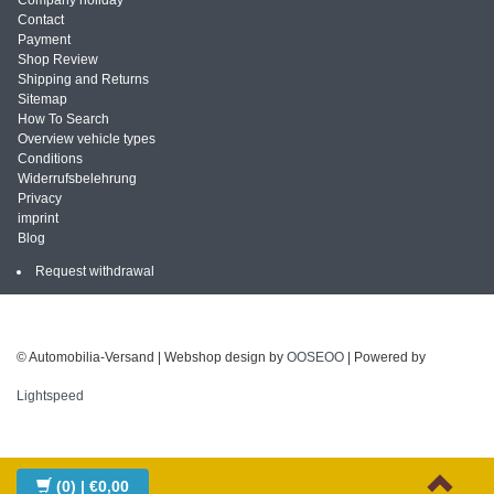
Company holiday
Contact
Payment
Shop Review
Shipping and Returns
Sitemap
How To Search
Overview vehicle types
Conditions
Widerrufsbelehrung
Privacy
imprint
Blog
Request withdrawal
© Automobilia-Versand | Webshop design by
OOSEOO
| Powered by
Lightspeed
(0)
| €0,00