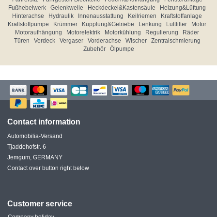
Fußhebelwerk
Gelenkwelle
Heckdeckel&Kastensäule
Heizung&Lüftung
Hinterachse
Hydraulik
Innenausstattung
Keilriemen
Kraftstoffanlage
Kraftstoffpumpe
Krümmer
Kupplung&Getriebe
Lenkung
Luftfilter
Motor
Motoraufhängung
Motorelektrik
Motorkühlung
Regulierung
Räder
Türen
Verdeck
Vergaser
Vorderachse
Wischer
Zentralschmierung
Zubehör
Ölpumpe
Contact information
Automobilia-Versand
Tjaddehofstr. 6
Jemgum, GERMANY
Contact over button right below
Customer service