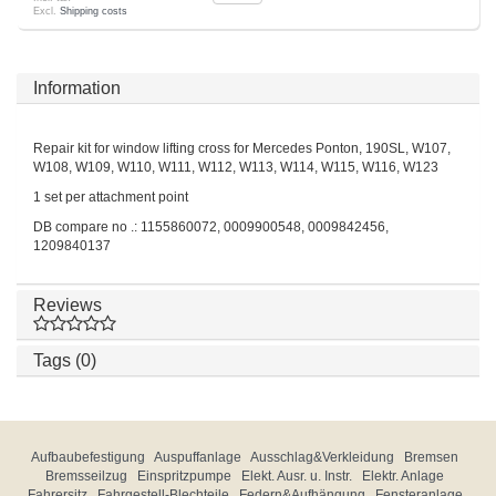
Excl.
Shipping costs
Information
Repair kit for window lifting cross for Mercedes Ponton, 190SL, W107,
W108, W109, W110, W111, W112, W113, W114, W115, W116, W123
1 set per attachment point
DB compare no .: 1155860072, 0009900548, 0009842456,
1209840137
Reviews
Tags (0)
Aufbaubefestigung
Auspuffanlage
Ausschlag&Verkleidung
Bremsen
Bremsseilzug
Einspritzpumpe
Elekt. Ausr. u. Instr.
Elektr. Anlage
Fahrersitz
Fahrgestell-Blechteile
Federn&Aufhängung
Fensteranlage