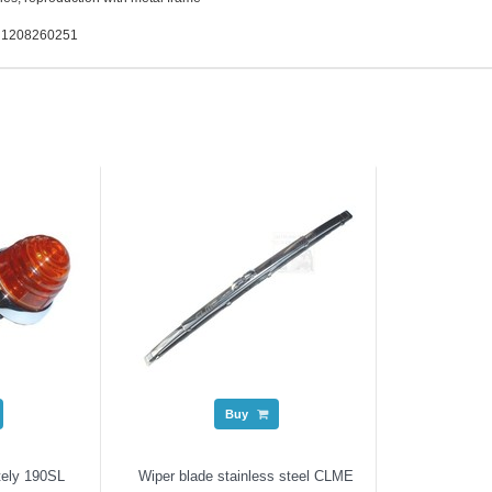
. 1208260251
Buy
tely 190SL
Wiper blade stainless steel CLME