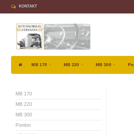
KONTAKT
MB 170
MB 220
MB 300
Po
MB 170
MB 220
MB 300
Ponton