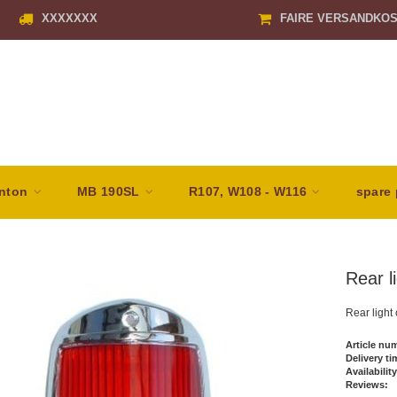
XXXXXXX
FAIRE VERSANDKO
nton
MB 190SL
R107, W108 - W116
spare 
Rear l
Rear light
Article nu
Delivery ti
Availability
Reviews: