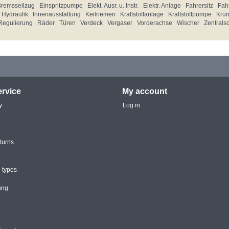
Bremsseilzug
Einspritzpumpe
Elekt. Ausr. u. Instr.
Elektr. Anlage
Fahrersitz
Fahr
Hydraulik
Innenausstattung
Keilriemen
Kraftstoffanlage
Kraftstoffpumpe
Krü
Regulierung
Räder
Türen
Verdeck
Vergaser
Vorderachse
Wischer
Zentrals
rvice
My account
y
Log in
turns
 types
ung