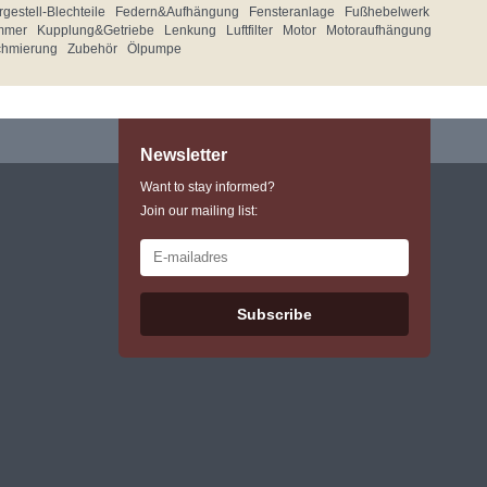
gestell-Blechteile
Federn&Aufhängung
Fensteranlage
Fußhebelwerk
mmer
Kupplung&Getriebe
Lenkung
Luftfilter
Motor
Motoraufhängung
chmierung
Zubehör
Ölpumpe
Newsletter
Want to stay informed?
Join our mailing list:
Subscribe