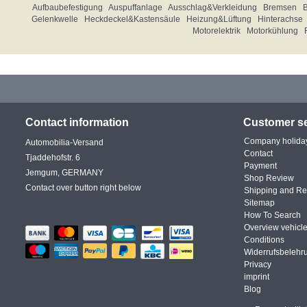
Aufbaubefestigung
Auspuffanlage
Ausschlag&Verkleidung
Bremsen
Gelenkwelle
Heckdeckel&Kastensäule
Heizung&Lüftung
Hinterachse
Motorelektrik
Motorkühlung
Contact information
Customer se
Company holida
Automobilia-Versand
Contact
Tjaddehofstr. 6
Payment
Jemgum, GERMANY
Shop Review
Contact over button right below
Shipping and Re
Sitemap
How To Search
Overview vehicle
Conditions
Widerrufsbelehr
Privacy
imprint
Blog