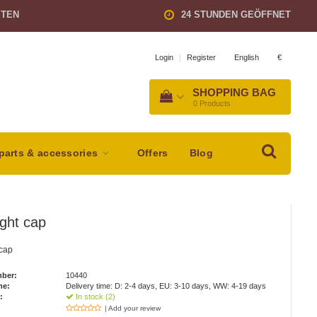
STEN
24 STUNDEN GEÖFFNET
English
€
Login
|
Register
SHOPPING BAG
0
Products
parts & accessories
Offers
Blog
ight cap
 cap
mber:
10440
me:
Delivery time: D: 2-4 days, EU: 3-10 days, WW: 4-19 days
:
In stock (2)
| Add your review