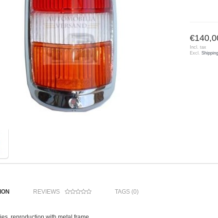
€140,0
Incl. tax
Excl.
Shippin
ION
REVIEWS
TAGS (0)
ries, reproduction with metal frame