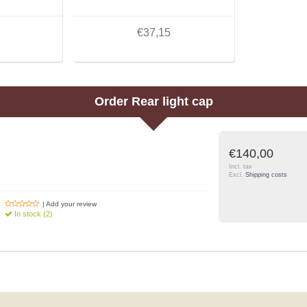
€37,15
Order
Rear light cap
€140,00
Incl. tax
Excl.
Shipping costs
| Add your review
In stock (2)