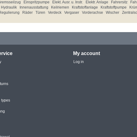
Bremsseilzug
Einspritzpumpe
Elekt. Ausr. u. Instr.
Elektr. Anlage
Fahrersitz
Fahr
Hydraulik
Innenausstattung
Keilriemen
Kraftstoffanlage
Kraftstoffpumpe
Krü
Regulierung
Räder
Türen
Verdeck
Vergaser
Vorderachse
Wischer
Zentrals
rvice
My account
y
Log in
turns
 types
ung
drawal