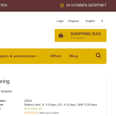
STEN
24 STUNDEN GEÖFFNET
English
€
Login
|
Register
SHOPPING BAG
0
Products
parts & accessories
Offers
Blog
ring
 forward
mber:
10015
me:
Delivery time: D: 3-5 days, EU: 4-11 days, WW: 5-20 days
:
In stock (3)
| Add your review