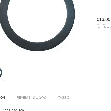
€16,00
Incl. tax
Excl.
Shippin
ION
REVIEWS
TAGS (1)
ring 170S, 220, 300