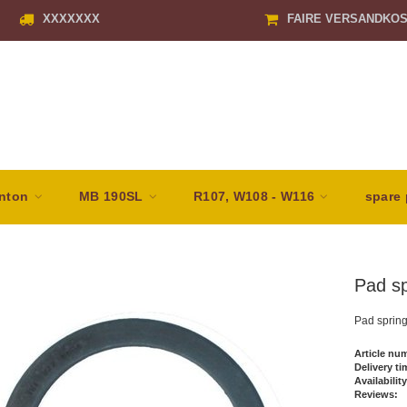
XXXXXXX
FAIRE VERSANDKO
nton
MB 190SL
R107, W108 - W116
spare 
Pad sp
Pad spring
Article nu
Delivery ti
Availability
Reviews: