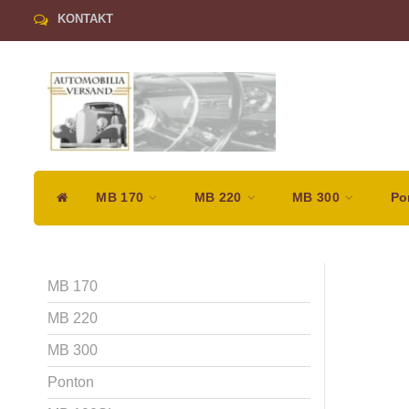
KONTAKT
MB 170
MB 220
MB 300
Po
MB 170
MB 220
MB 300
Ponton