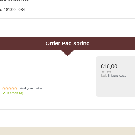
o. 1813220084
Order
Pad spring
€16,00
Incl. tax
Excl.
Shipping costs
| Add your review
In stock (3)