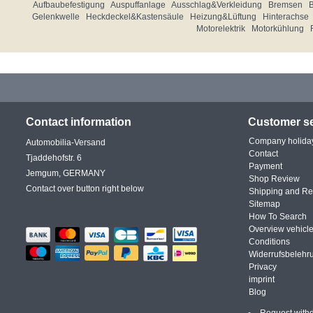
Aufbaubefestigung
Auspuffanlage
Ausschlag&Verkleidung
Bremsen
Gelenkwelle
Heckdeckel&Kastensäule
Heizung&Lüftung
Hinterachse
Motorelektrik
Motorkühlung
Contact information
Customer se
Company holida
Automobilia-Versand
Contact
Tjaddehofstr. 6
Payment
Jemgum, GERMANY
Shop Review
Contact over button right below
Shipping and Re
Sitemap
How To Search
Overview vehicle
Conditions
Widerrufsbelehr
Privacy
imprint
Blog
Request with