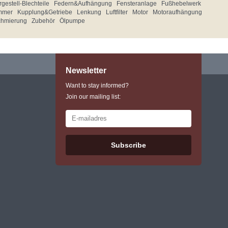
gestell-Blechteile
Federn&Aufhängung
Fensteranlage
Fußhebelwerk
mmer
Kupplung&Getriebe
Lenkung
Luftfilter
Motor
Motoraufhängung
chmierung
Zubehör
Ölpumpe
Newsletter
Want to stay informed?
Join our mailing list:
Subscribe