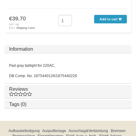
€39,70
Add to cart
Incl. tax
Excl.
Shipping costs
Information
Pad gray taillight for 220AC,
DB Comp. No. 1875440126/1875440226
Reviews
Tags (0)
Aufbaubefestigung
Auspuffanlage
Ausschlag&Verkleidung
Bremsen