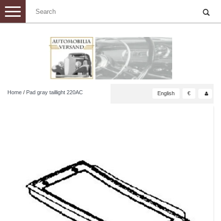
Toggle
navigation
Home
/
Pad gray taillight 220AC
English
€