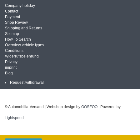
Company holiday
Contact
Payment
Shop Review
Shipping and Returns
Sitemap
How To Search
Overview vehicle types
Conditions
Widerrufsbelehrung
Privacy
imprint
Blog
Request withdrawal
© Automobilia-Versand | Webshop design by
OOSEOO
| Powered by
Lightspeed