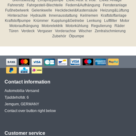
Bremsseilzug
Einspritzpumpe
Elekt. Ausr. u. Instr.
Elektr. Anlage
Fahrersitz
Fahrgestell-Blechteile
Federn&Aufhängung
Fensteranlage
Fußhebelwerk
Gelenkwelle
Heckdeckel&Kastensäule
Heizung&Lüftung
Hinterachse
Hydraulik
Innenausstattung
Keilriemen
Kraftstoffanlage
Kraftstoffpumpe
Krümmer
Kupplung&Getriebe
Lenkung
Luftfilter
Motor
Motoraufhängung
Motorelektrik
Motorkühlung
Regulierung
Räder
Türen
Verdeck
Vergaser
Vorderachse
Wischer
Zentralschmierung
Zubehör
Ölpumpe
Contact information
Automobilia-Versand
Tjaddehofstr. 6
Jemgum, GERMANY
Contact over button right below
Customer service