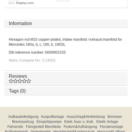
Excl.
Shipping costs
Information
Hexagon nut M10 copper-plated, intake manifold / exhaust manifold for
Mercedes 180a, b, c, 190, b, 190SL
DB reference number: 0009903150
Niem. Compare No.: C14053
Reviews
Tags (0)
Aufbaubefestigung
Auspuffanlage
Ausschlag&Verkleidung
Bremsen
Bremsseilzug
Einspritzpumpe
Elekt. Ausr. u. Instr.
Elektr. Anlage
Fahrersitz
Fahrgestell-Blechteile
Federn&Aufhängung
Fensteranlage
Fußhebelwerk
Gelenkwelle
Heckdeckel&Kastensäule
Heizung&Lüftung