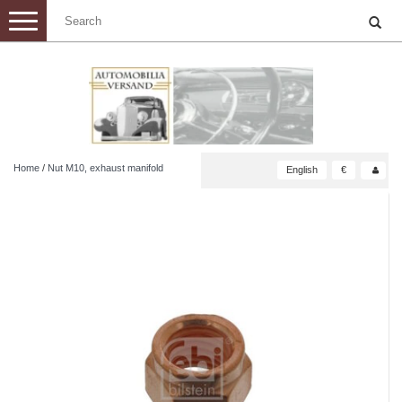
Toggle
navigation
Home
/
Nut M10, exhaust manifold
English
€