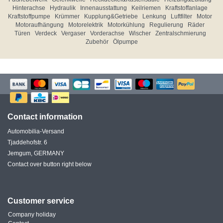
Hinterachse
Hydraulik
Innenausstattung
Keilriemen
Kraftstoffanlage
Kraftstoffpumpe
Krümmer
Kupplung&Getriebe
Lenkung
Luftfilter
Motor
Motoraufhängung
Motorelektrik
Motorkühlung
Regulierung
Räder
Türen
Verdeck
Vergaser
Vorderachse
Wischer
Zentralschmierung
Zubehör
Ölpumpe
Contact information
Automobilia-Versand
Tjaddehofstr. 6
Jemgum, GERMANY
Contact over button right below
Customer service
Company holiday