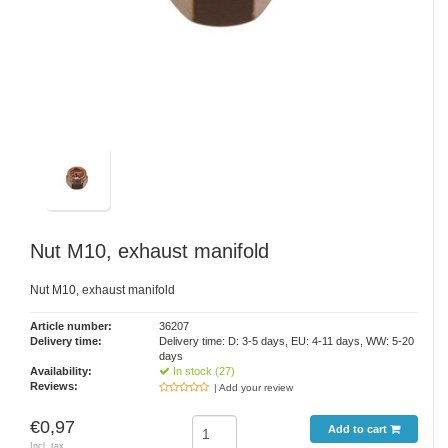
Nut M10, exhaust manifold
Nut M10, exhaust manifold
Article number:
36207
Delivery time:
Delivery time: D: 3-5 days, EU: 4-11 days, WW: 5-20
days
Availability:
In stock (27)
Reviews:
| Add your review
€0,97
Add to cart
Incl. tax