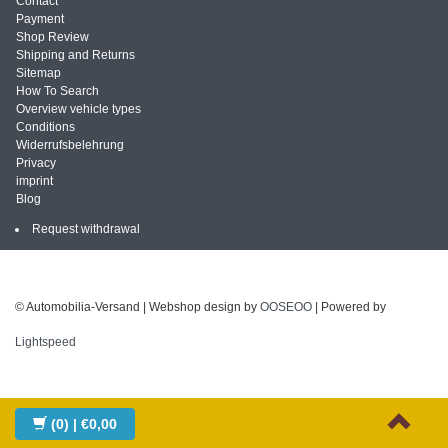
Contact
Payment
Shop Review
Shipping and Returns
Sitemap
How To Search
Overview vehicle types
Conditions
Widerrufsbelehrung
Privacy
imprint
Blog
Request withdrawal
© Automobilia-Versand | Webshop design by
OOSEOO
| Powered by
Lightspeed
(0)
| €0,00