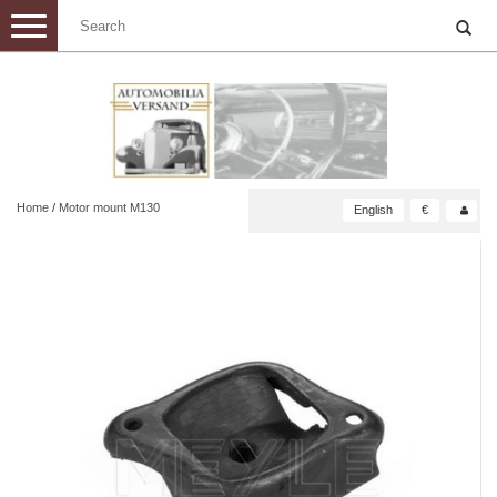
Toggle
navigation
Home
/
Motor mount M130
English
€