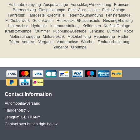
Aufbaubefestigung
Auspuffanlage
Ausschlag&Verkleidung
Bremsen
Bremsseilzug
Einspritzpumpe
Elekt. Ausr. u. Instr.
Elektr. Anlage
Fahrersitz
Fahrgestell-Blechteile
Federn&Aufhängung
Fensteranlage
Fußhebelwerk
Gelenkwelle
Heckdeckel&Kastensäule
Heizung&Lüftung
Hinterachse
Hydraulik
Innenausstattung
Keilriemen
Kraftstoffanlage
Kraftstoffpumpe
Krümmer
Kupplung&Getriebe
Lenkung
Luftfilter
Motor
Motoraufhängung
Motorelektrik
Motorkühlung
Regulierung
Räder
Türen
Verdeck
Vergaser
Vorderachse
Wischer
Zentralschmierung
Zubehör
Ölpumpe
Contact information
Automobilia-Versand
Tjaddehofstr. 6
Jemgum, GERMANY
Contact over button right below