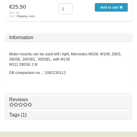
€25,50
Add to cart
Incl. tax
Excl.
Shipping costs
Information
Motor mounts can be used left / right, Mercedes W108, W109, 280S,
280SE, 280SEL, 300SEL, with M130
W111 280SE 2.8l
DB comparison no .:: 1082230112
Reviews
Tags (1)