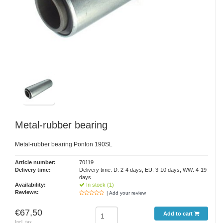
Metal-rubber bearing
Metal-rubber bearing Ponton 190SL
Article number:
70119
Delivery time:
Delivery time: D: 2-4 days, EU: 3-10 days, WW: 4-19
days
Availability:
In stock (1)
Reviews:
| Add your review
€67,50
Add to cart
Incl. tax