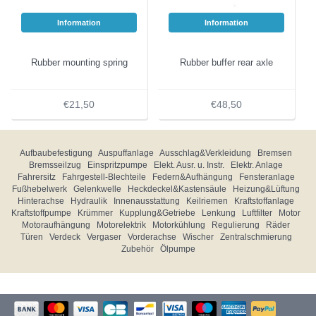
Information
Information
Rubber mounting spring
Rubber buffer rear axle
€21,50
€48,50
Aufbaubefestigung
Auspuffanlage
Ausschlag&Verkleidung
Bremsen
Bremsseilzug
Einspritzpumpe
Elekt. Ausr. u. Instr.
Elektr. Anlage
Fahrersitz
Fahrgestell-Blechteile
Federn&Aufhängung
Fensteranlage
Fußhebelwerk
Gelenkwelle
Heckdeckel&Kastensäule
Heizung&Lüftung
Hinterachse
Hydraulik
Innenausstattung
Keilriemen
Kraftstoffanlage
Kraftstoffpumpe
Krümmer
Kupplung&Getriebe
Lenkung
Luftfilter
Motor
Motoraufhängung
Motorelektrik
Motorkühlung
Regulierung
Räder
Türen
Verdeck
Vergaser
Vorderachse
Wischer
Zentralschmierung
Zubehör
Ölpumpe