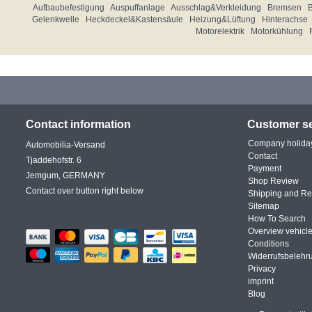
Aufbaubefestigung
Auspuffanlage
Ausschlag&Verkleidung
Bremsen
Gelenkwelle
Heckdeckel&Kastensäule
Heizung&Lüftung
Hinterachse
Motorelektrik
Motorkühlung
Contact information
Customer se
Company holida
Automobilia-Versand
Contact
Tjaddehofstr. 6
Payment
Jemgum, GERMANY
Shop Review
Contact over button right below
Shipping and Re
Sitemap
How To Search
Overview vehicle
Conditions
Widerrufsbelehr
Privacy
imprint
Blog