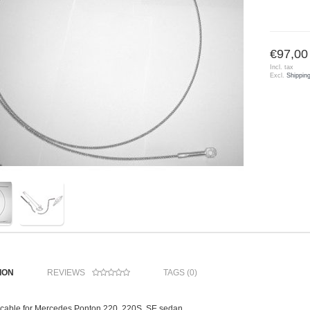
€97,00
Incl. tax
Excl.
Shippin
ION
REVIEWS
TAGS (0)
cable for Mercedes Ponton 220, 220S, SE
sedan