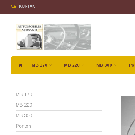
KONTAKT
MB 170
MB 220
MB 300
Po
MB 170
MB 220
MB 300
Ponton