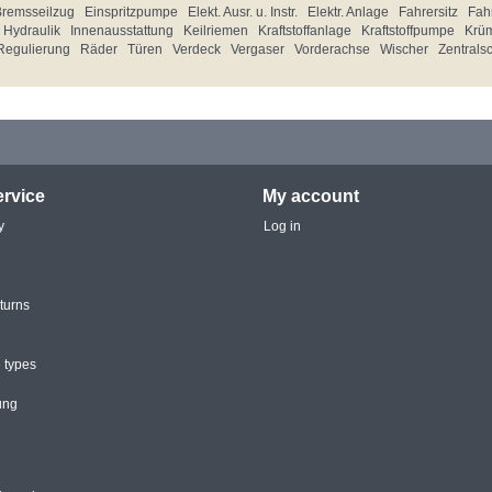
Bremsseilzug
Einspritzpumpe
Elekt. Ausr. u. Instr.
Elektr. Anlage
Fahrersitz
Fahr
Hydraulik
Innenausstattung
Keilriemen
Kraftstoffanlage
Kraftstoffpumpe
Krü
Regulierung
Räder
Türen
Verdeck
Vergaser
Vorderachse
Wischer
Zentrals
rvice
My account
y
Log in
turns
 types
ung