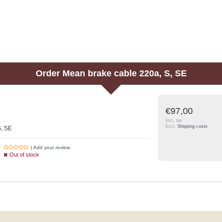
Order
Mean brake cable 220a, S, SE
€97,00
Incl. tax
Excl.
Shipping costs
S, SE
| Add your review
Out of stock