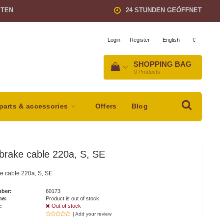
STEN
24 STUNDEN GEÖFFNET
English
€
Login
|
Register
SHOPPING BAG
0
Products
parts & accessories
Offers
Blog
brake cable 220a, S, SE
e cable 220a, S, SE
mber:
60173
me:
Product is out of stock
:
Out of stock
| Add your review