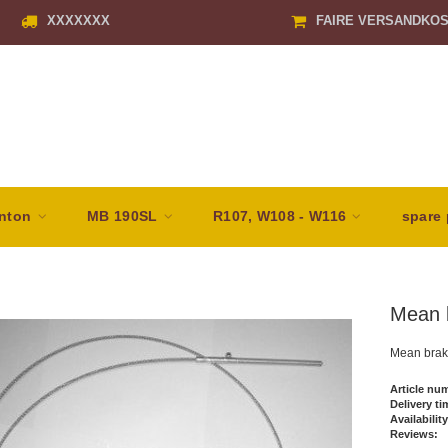
XXXXXXX
FAIRE VERSANDKO
nton
MB 190SL
R107, W108 - W116
spare 
Mean 
Mean brak
Article nu
Delivery ti
Availability
Reviews: