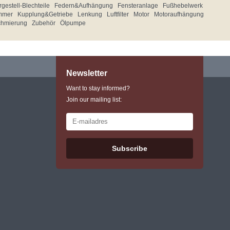
gestell-Blechteile
Federn&Aufhängung
Fensteranlage
Fußhebelwerk
mmer
Kupplung&Getriebe
Lenkung
Luftfilter
Motor
Motoraufhängung
chmierung
Zubehör
Ölpumpe
Newsletter
Want to stay informed?
Join our mailing list:
Subscribe