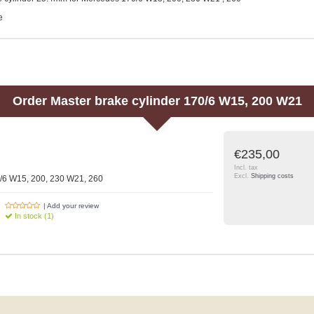
e
Order
Master brake cylinder 170/6 W15, 200 W21
€235,00
Incl. tax
Excl.
Shipping costs
0/6 W15, 200, 230 W21, 260
| Add your review
In stock (1)