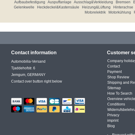
Aufbaubefestigung
Auspuffanlage
Ausschlag&Verkleidung
Bremsen
Gelenkwelle
Heckdeckel&Kastensäule
Heizung&Lüftung
Hinterachse
Motorelektrik
Motorkühlung
Contact information
Customer se
Company holida
Automobilia-Versand
Contact
Tjaddehofstr. 6
Payment
Jemgum, GERMANY
Shop Review
Contact over button right below
Shipping and Re
Sitemap
How To Search
Overview vehicle
Conditions
Widerrufsbelehr
Privacy
imprint
Blog
Request with