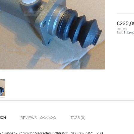
€235,0
Incl. tax
Excl.
Shippin
ION
REVIEWS
TAGS (0)
e cylinder 25.4mm for Mercedes 170/6 W15, 200, 230 W21 , 260