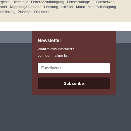
gestell-Blechteile
Federn&Aufhängung
Fensteranlage
Fußhebelwerk
mmer
Kupplung&Getriebe
Lenkung
Luftfilter
Motor
Motoraufhängung
chmierung
Zubehör
Ölpumpe
Newsletter
Want to stay informed?
Join our mailing list:
Subscribe