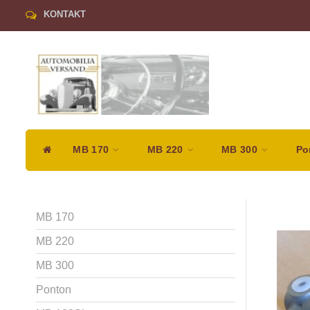
KONTAKT
MB 170
MB 220
MB 300
Po
MB 170
MB 220
MB 300
Ponton