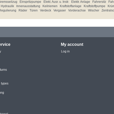
Bremsseilzug
Einspritzpumpe
Elekt. Ausr. u. Instr.
Elektr. Anlage
Fahrersitz
Fahr
Hydraulik
Innenausstattung
Keilriemen
Kraftstoffanlage
Kraftstoffpumpe
Krü
Regulierung
Räder
Türen
Verdeck
Vergaser
Vorderachse
Wischer
Zentrals
rvice
My account
y
Log in
turns
 types
ung
drawal