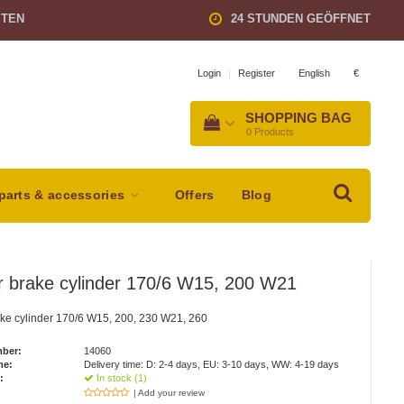
STEN
24 STUNDEN GEÖFFNET
English
€
Login
|
Register
SHOPPING BAG
0
Products
parts & accessories
Offers
Blog
r brake cylinder 170/6 W15, 200 W21
ke cylinder 170/6 W15, 200, 230 W21, 260
mber:
14060
me:
Delivery time: D: 2-4 days, EU: 3-10 days, WW: 4-19 days
:
In stock (1)
| Add your review