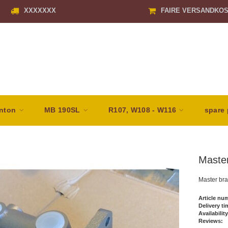
XXXXXXX
FAIRE VERSANDKO
nton
MB 190SL
R107, W108 - W116
spare 
Maste
Master bra
Article nu
Delivery ti
Availability
Reviews: