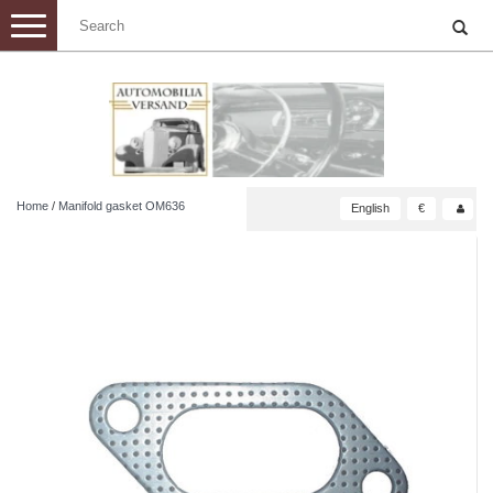
Toggle
navigation
Home
/
Manifold gasket OM636
English
€