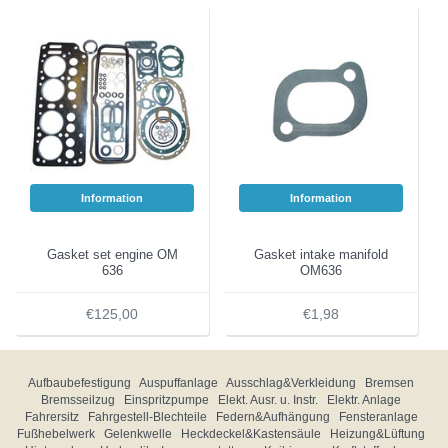
Information
Information
Gasket set engine OM
Gasket intake manifold
636
OM636
€125,00
€1,98
Aufbaubefestigung
Auspuffanlage
Ausschlag&Verkleidung
Bremsen
Bremsseilzug
Einspritzpumpe
Elekt. Ausr. u. Instr.
Elektr. Anlage
Fahrersitz
Fahrgestell-Blechteile
Federn&Aufhängung
Fensteranlage
Fußhebelwerk
Gelenkwelle
Heckdeckel&Kastensäule
Heizung&Lüftung