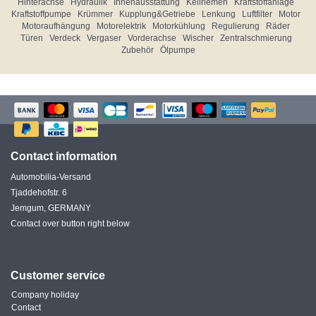
Hinterachse
Hydraulik
Innenausstattung
Keilriemen
Kraftstoffanlage
Kraftstoffpumpe
Krümmer
Kupplung&Getriebe
Lenkung
Luftfilter
Motor
Motoraufhängung
Motorelektrik
Motorkühlung
Regulierung
Räder
Türen
Verdeck
Vergaser
Vorderachse
Wischer
Zentralschmierung
Zubehör
Ölpumpe
Contact information
Automobilia-Versand
Tjaddehofstr. 6
Jemgum, GERMANY
Contact over button right below
Customer service
Company holiday
Contact