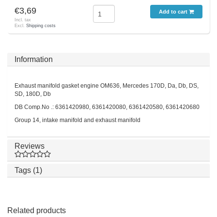
€3,69
Add to cart
Incl. tax
Excl.
Shipping costs
Information
Exhaust manifold gasket engine OM636, Mercedes 170D, Da, Db, DS,
SD, 180D, Db
DB Comp.No .: 6361420980, 6361420080, 6361420580, 6361420680
Group 14, intake manifold and exhaust manifold
Reviews
Tags (1)
Related products