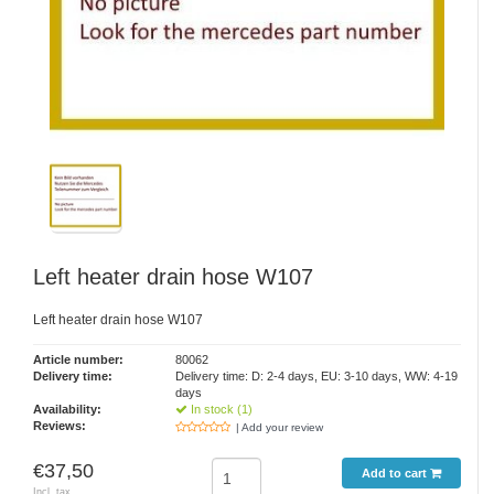
Left heater drain hose W107
Left heater drain hose W107
Article number:
80062
Delivery time:
Delivery time: D: 2-4 days, EU: 3-10 days, WW: 4-19
days
Availability:
In stock (1)
Reviews:
| Add your review
€37,50
Add to cart
Incl. tax