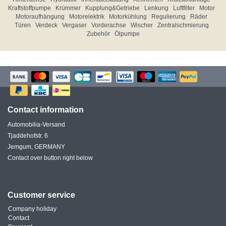
Kraftstoffpumpe
Krümmer
Kupplung&Getriebe
Lenkung
Luftfilter
Motor
Motoraufhängung
Motorelektrik
Motorkühlung
Regulierung
Räder
Türen
Verdeck
Vergaser
Vorderachse
Wischer
Zentralschmierung
Zubehör
Ölpumpe
Contact information
Automobilia-Versand
Tjaddehofstr. 6
Jemgum, GERMANY
Contact over button right below
Customer service
Company holiday
Contact