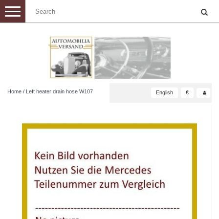
Toggle
navigation
Home
/
Left heater drain hose W107
English
€