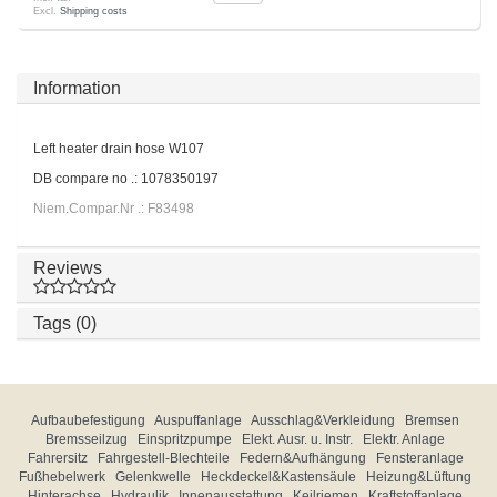
Excl.
Shipping costs
Information
Left heater drain hose W107
DB compare no .: 1078350197
Niem.Compar.Nr .: F83498
Reviews
Tags (0)
Aufbaubefestigung
Auspuffanlage
Ausschlag&Verkleidung
Bremsen
Bremsseilzug
Einspritzpumpe
Elekt. Ausr. u. Instr.
Elektr. Anlage
Fahrersitz
Fahrgestell-Blechteile
Federn&Aufhängung
Fensteranlage
Fußhebelwerk
Gelenkwelle
Heckdeckel&Kastensäule
Heizung&Lüftung
Hinterachse
Hydraulik
Innenausstattung
Keilriemen
Kraftstoffanlage