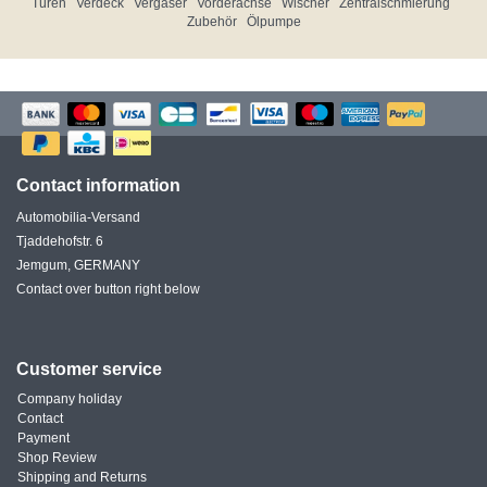
Türen
Verdeck
Vergaser
Vorderachse
Wischer
Zentralschmierung
Zubehör
Ölpumpe
Contact information
Automobilia-Versand
Tjaddehofstr. 6
Jemgum, GERMANY
Contact over button right below
Customer service
Company holiday
Contact
Payment
Shop Review
Shipping and Returns