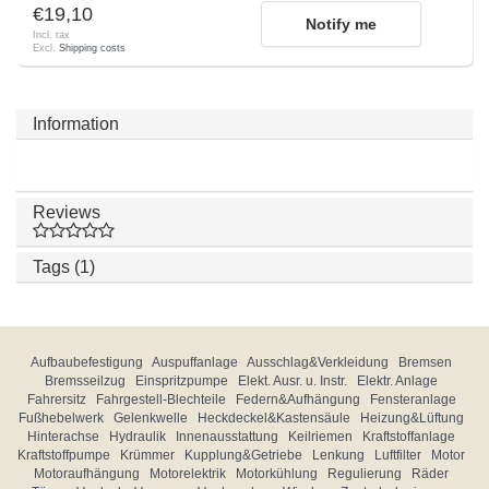
€19,10
Notify me
Incl. tax
Excl.
Shipping costs
Information
Reviews
Tags (1)
Aufbaubefestigung
Auspuffanlage
Ausschlag&Verkleidung
Bremsen
Bremsseilzug
Einspritzpumpe
Elekt. Ausr. u. Instr.
Elektr. Anlage
Fahrersitz
Fahrgestell-Blechteile
Federn&Aufhängung
Fensteranlage
Fußhebelwerk
Gelenkwelle
Heckdeckel&Kastensäule
Heizung&Lüftung
Hinterachse
Hydraulik
Innenausstattung
Keilriemen
Kraftstoffanlage
Kraftstoffpumpe
Krümmer
Kupplung&Getriebe
Lenkung
Luftfilter
Motor
Motoraufhängung
Motorelektrik
Motorkühlung
Regulierung
Räder