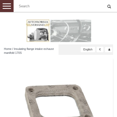
Toggle
navigation
Home
/
Insulating flange intake-exhaust
English
€
manifold 170S