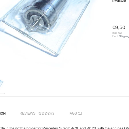
Reviews:
€9,50
Incl. tax
Excl.
Shippin
ION
REVIEWS
TAGS (1)
zzle in the nozzle holder for Mercedes / 8 from 4/70, and W123, with the engine