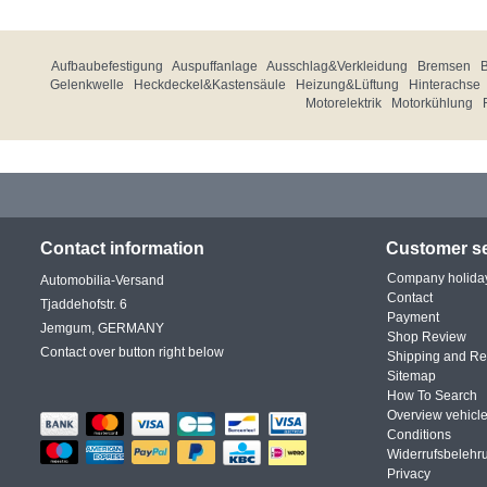
Aufbaubefestigung
Auspuffanlage
Ausschlag&Verkleidung
Bremsen
Gelenkwelle
Heckdeckel&Kastensäule
Heizung&Lüftung
Hinterachse
Motorelektrik
Motorkühlung
Contact information
Customer se
Company holida
Automobilia-Versand
Contact
Tjaddehofstr. 6
Payment
Jemgum, GERMANY
Shop Review
Contact over button right below
Shipping and Re
Sitemap
How To Search
Overview vehicle
Conditions
Widerrufsbelehr
Privacy