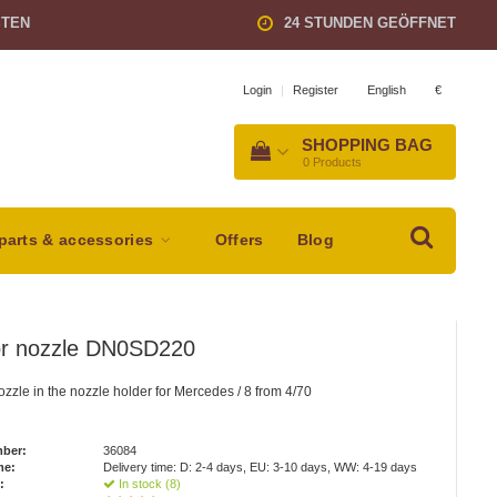
STEN
24 STUNDEN GEÖFFNET
English
€
Login
|
Register
SHOPPING BAG
0
Products
parts & accessories
Offers
Blog
tor nozzle DN0SD220
nozzle in the nozzle holder for Mercedes / 8 from 4/70
mber:
36084
me:
Delivery time: D: 2-4 days, EU: 3-10 days, WW: 4-19 days
:
In stock (8)