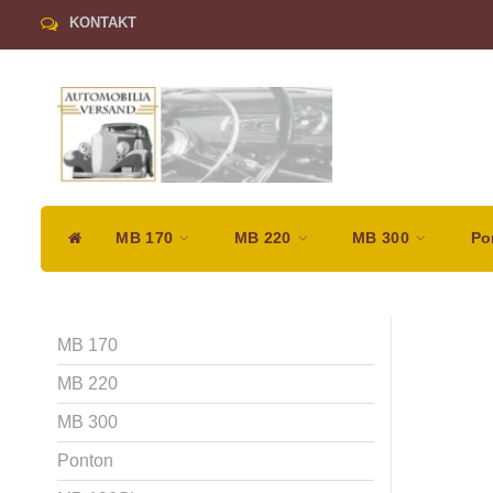
KONTAKT
MB 170
MB 220
MB 300
Po
MB 170
MB 220
MB 300
Ponton