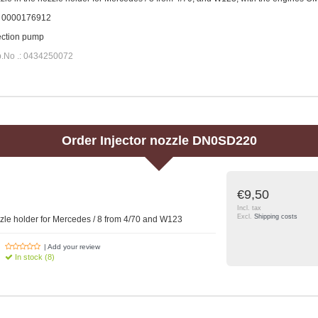
: 0000176912
ection pump
.No .: 0434250072
Order
Injector nozzle DN0SD220
€9,50
Incl. tax
Excl.
Shipping costs
ozzle holder for Mercedes / 8 from 4/70 and W123
| Add your review
In stock (8)