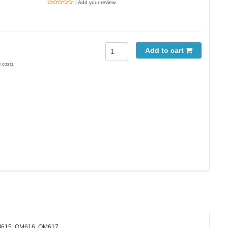
| Add your review
Add to cart
g costs
s OM615, OM616, OM617