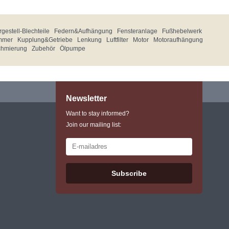
gestell-Blechteile
Federn&Aufhängung
Fensteranlage
Fußhebelwerk
mmer
Kupplung&Getriebe
Lenkung
Luftfilter
Motor
Motoraufhängung
chmierung
Zubehör
Ölpumpe
Newsletter
Want to stay informed?
Join our mailing list:
Subscribe