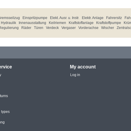
Bremsseilzug
Einspritzpumpe
Elekt. Ausr. u. Instr.
Elektr. Anlage
Fahrersitz
Fahr
Hydraulik
Innenausstattung
Keilriemen
Kraftstoffanlage
Kraftstoffpumpe
Krü
Regulierung
Räder
Türen
Verdeck
Vergaser
Vorderachse
Wischer
Zentrals
rvice
My account
y
Log in
turns
 types
ung