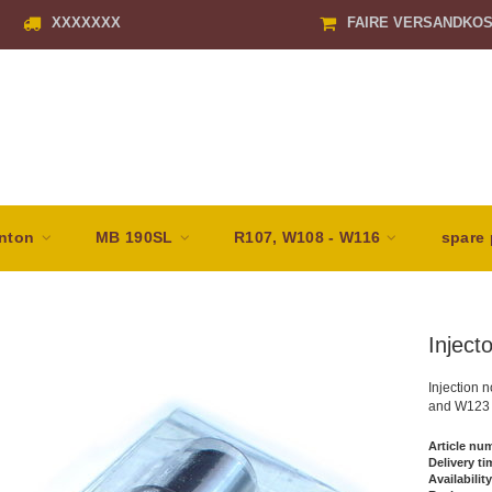
XXXXXXX
FAIRE VERSANDKO
nton
MB 190SL
R107, W108 - W116
spare 
Injec
Injection 
and W123
Article nu
Delivery ti
Availability