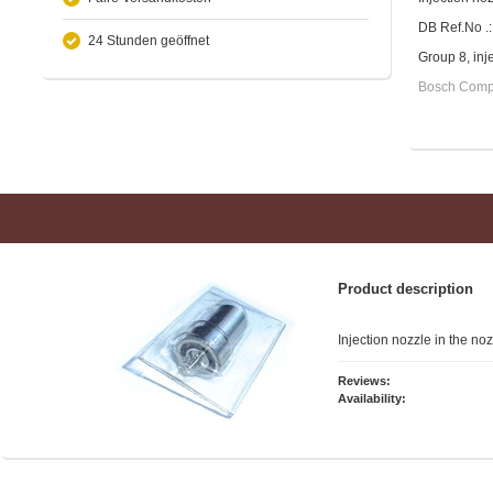
DB Ref.No .
24 Stunden geöffnet
Group 8, inj
Bosch Comp
Product description
Injection nozzle in the n
Reviews:
Availability: