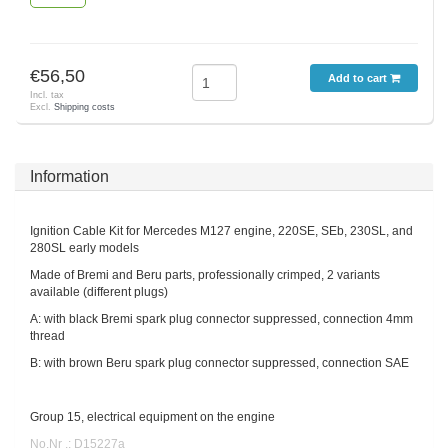
€56,50
Add to cart
Incl. tax
Excl.
Shipping costs
Information
Ignition Cable Kit for Mercedes M127 engine, 220SE, SEb, 230SL, and
280SL early models
Made of Bremi and Beru parts, professionally crimped, 2 variants
available (different plugs)
A: with black Bremi spark plug connector suppressed, connection 4mm
thread
B: with brown Beru spark plug connector suppressed, connection SAE
Group 15, electrical equipment on the engine
No.Nr .: D15227a