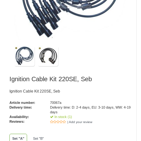
Ignition Cable Kit 220SE, Seb
Ignition Cable Kit 220SE, Seb
Article number:
70067a
Delivery time:
Delivery time: D: 2-4 days, EU: 3-10 days, WW: 4-19
days
Availability:
In stock (1)
Reviews:
| Add your review
Set "A"
Set "B"