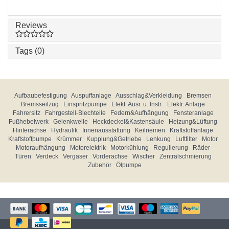
Reviews
Tags (0)
Aufbaubefestigung
Auspuffanlage
Ausschlag&Verkleidung
Bremsen
Bremsseilzug
Einspritzpumpe
Elekt. Ausr. u. Instr.
Elektr. Anlage
Fahrersitz
Fahrgestell-Blechteile
Federn&Aufhängung
Fensteranlage
Fußhebelwerk
Gelenkwelle
Heckdeckel&Kastensäule
Heizung&Lüftung
Hinterachse
Hydraulik
Innenausstattung
Keilriemen
Kraftstoffanlage
Kraftstoffpumpe
Krümmer
Kupplung&Getriebe
Lenkung
Luftfilter
Motor
Motoraufhängung
Motorelektrik
Motorkühlung
Regulierung
Räder
Türen
Verdeck
Vergaser
Vorderachse
Wischer
Zentralschmierung
Zubehör
Ölpumpe