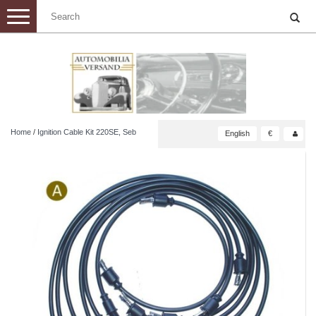
Toggle
navigation
Home
/
Ignition Cable Kit 220SE, Seb
English
€