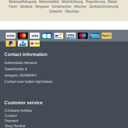
Motoraufhängung
Motorelektrik
Motorkühlung
Regulierung
Räder
Türen
Verdeck
Vergaser
Vorderachse
Wischer
Zentralschmierung
Zubehör
Ölpumpe
Contact information
Automobilia-Versand
Tjaddehofstr. 6
Jemgum, GERMANY
Contact over button right below
Customer service
Company holiday
Contact
Payment
Shop Review