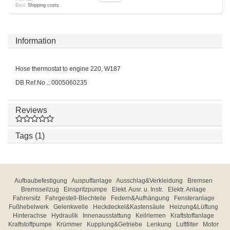
Excl.
Shipping costs
Information
Hose thermostat to engine 220, W187
DB Ref.No .: 0005060235
Reviews
Tags (1)
Aufbaubefestigung
Auspuffanlage
Ausschlag&Verkleidung
Bremsen
Bremsseilzug
Einspritzpumpe
Elekt. Ausr. u. Instr.
Elektr. Anlage
Fahrersitz
Fahrgestell-Blechteile
Federn&Aufhängung
Fensteranlage
Fußhebelwerk
Gelenkwelle
Heckdeckel&Kastensäule
Heizung&Lüftung
Hinterachse
Hydraulik
Innenausstattung
Keilriemen
Kraftstoffanlage
Kraftstoffpumpe
Krümmer
Kupplung&Getriebe
Lenkung
Luftfilter
Motor