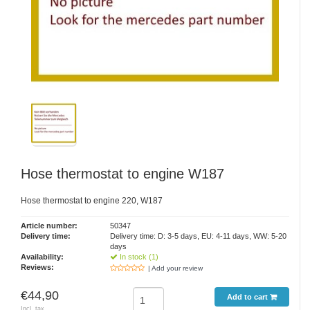
Hose thermostat to engine W187
Hose thermostat to engine 220, W187
Article number:
50347
Delivery time:
Delivery time: D: 3-5 days, EU: 4-11 days, WW: 5-20
days
Availability:
In stock (1)
Reviews:
| Add your review
€44,90
Add to cart
Incl. tax