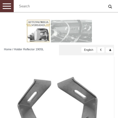
Toggle
navigation
Home
/
Holder Reflector 190SL
English
€