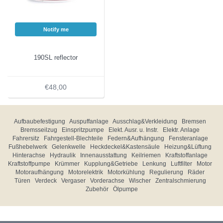
Notify me
190SL reflector
€48,00
Aufbaubefestigung
Auspuffanlage
Ausschlag&Verkleidung
Bremsen
Bremsseilzug
Einspritzpumpe
Elekt. Ausr. u. Instr.
Elektr. Anlage
Fahrersitz
Fahrgestell-Blechteile
Federn&Aufhängung
Fensteranlage
Fußhebelwerk
Gelenkwelle
Heckdeckel&Kastensäule
Heizung&Lüftung
Hinterachse
Hydraulik
Innenausstattung
Keilriemen
Kraftstoffanlage
Kraftstoffpumpe
Krümmer
Kupplung&Getriebe
Lenkung
Luftfilter
Motor
Motoraufhängung
Motorelektrik
Motorkühlung
Regulierung
Räder
Türen
Verdeck
Vergaser
Vorderachse
Wischer
Zentralschmierung
Zubehör
Ölpumpe