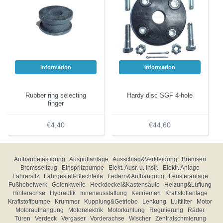
Information
Information
Rubber ring selecting
Hardy disc SGF 4-hole
finger
€4,40
€44,60
Aufbaubefestigung
Auspuffanlage
Ausschlag&Verkleidung
Bremsen
Bremsseilzug
Einspritzpumpe
Elekt. Ausr. u. Instr.
Elektr. Anlage
Fahrersitz
Fahrgestell-Blechteile
Federn&Aufhängung
Fensteranlage
Fußhebelwerk
Gelenkwelle
Heckdeckel&Kastensäule
Heizung&Lüftung
Hinterachse
Hydraulik
Innenausstattung
Keilriemen
Kraftstoffanlage
Kraftstoffpumpe
Krümmer
Kupplung&Getriebe
Lenkung
Luftfilter
Motor
Motoraufhängung
Motorelektrik
Motorkühlung
Regulierung
Räder
Türen
Verdeck
Vergaser
Vorderachse
Wischer
Zentralschmierung