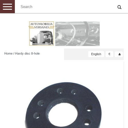
Toggle
navigation
Home
/
Hardy disc 8-hole
English
€