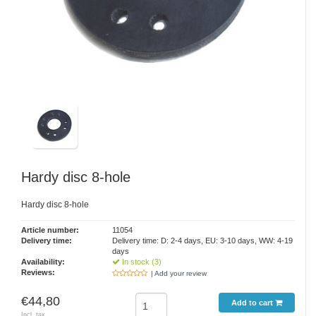
Hardy disc 8-hole
Hardy disc 8-hole
Article number:
11054
Delivery time:
Delivery time: D: 2-4 days, EU: 3-10 days, WW: 4-19
days
Availability:
In stock (3)
Reviews:
| Add your review
€44,80
Add to cart
Incl. tax