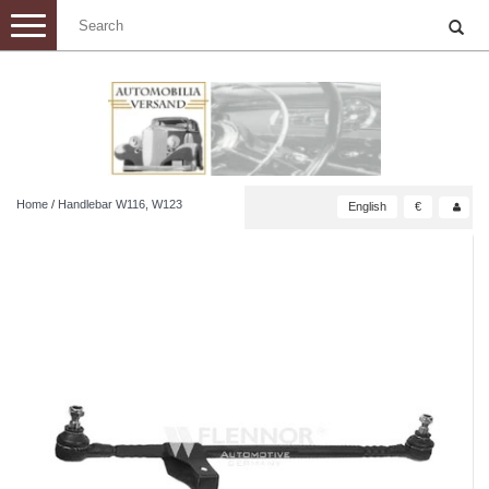
Toggle
navigation
Home
/
Handlebar W116, W123
English
€