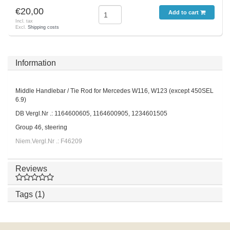
€20,00
Add to cart
Incl. tax
Excl.
Shipping costs
Information
Middle Handlebar / Tie Rod for Mercedes W116, W123 (except 450SEL
6.9)
DB Vergl.Nr .: 1164600605, 1164600905, 1234601505
Group 46, steering
Niem.Vergl.Nr .: F46209
Reviews
Tags (1)