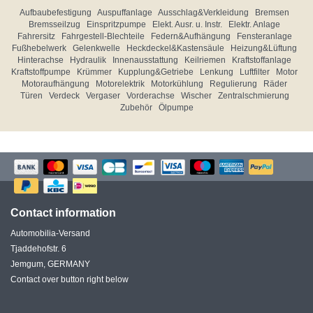
Aufbaubefestigung
Auspuffanlage
Ausschlag&Verkleidung
Bremsen
Bremsseilzug
Einspritzpumpe
Elekt. Ausr. u. Instr.
Elektr. Anlage
Fahrersitz
Fahrgestell-Blechteile
Federn&Aufhängung
Fensteranlage
Fußhebelwerk
Gelenkwelle
Heckdeckel&Kastensäule
Heizung&Lüftung
Hinterachse
Hydraulik
Innenausstattung
Keilriemen
Kraftstoffanlage
Kraftstoffpumpe
Krümmer
Kupplung&Getriebe
Lenkung
Luftfilter
Motor
Motoraufhängung
Motorelektrik
Motorkühlung
Regulierung
Räder
Türen
Verdeck
Vergaser
Vorderachse
Wischer
Zentralschmierung
Zubehör
Ölpumpe
Contact information
Automobilia-Versand
Tjaddehofstr. 6
Jemgum, GERMANY
Contact over button right below