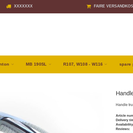
XXXXXXX
FAIRE VERSANDKO
nton
MB 190SL
R107, W108 - W116
spare 
Handle
Handle tru
Article nu
Delivery ti
Availability
Reviews: