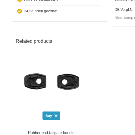
DB Vergl.Nr
24 Stunden geöffnet
Niem.comp.n
Related products
Buy
Rubber pad tailgate handle