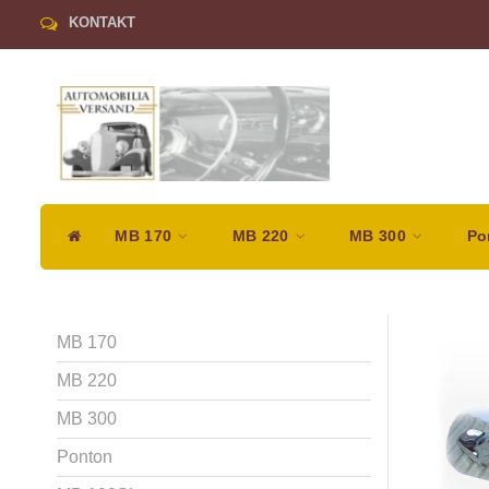
KONTAKT
MB 170
MB 220
MB 300
Po
MB 170
MB 220
MB 300
Ponton