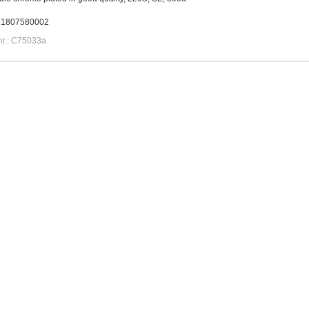
. 1807580002
r.: C75033a