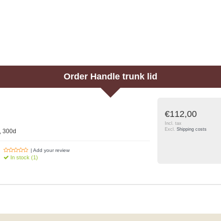
Order
Handle trunk lid
€112,00
Incl. tax
Excl.
Shipping costs
, 300d
| Add your review
In stock (1)