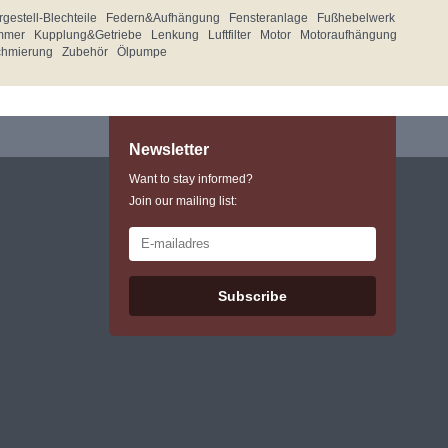
gestell-Blechteile
Federn&Aufhängung
Fensteranlage
Fußhebelwerk
mmer
Kupplung&Getriebe
Lenkung
Luftfilter
Motor
Motoraufhängung
chmierung
Zubehör
Ölpumpe
Newsletter
Want to stay informed?
Join our mailing list:
Subscribe