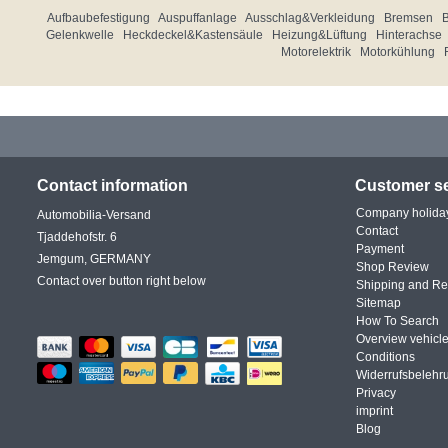
Aufbaubefestigung
Auspuffanlage
Ausschlag&Verkleidung
Bremsen
Gelenkwelle
Heckdeckel&Kastensäule
Heizung&Lüftung
Hinterachse
Motorelektrik
Motorkühlung
Contact information
Customer se
Company holida
Automobilia-Versand
Contact
Tjaddehofstr. 6
Payment
Jemgum, GERMANY
Shop Review
Contact over button right below
Shipping and Re
Sitemap
How To Search
Overview vehicle
Conditions
Widerrufsbelehr
Privacy
imprint
Blog