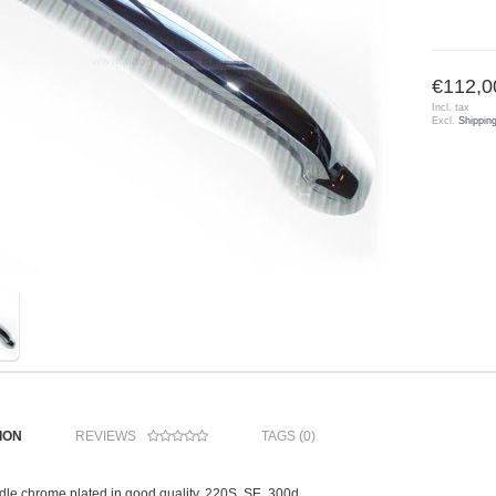
€112,0
Incl. tax
Excl.
Shippin
ION
REVIEWS
TAGS (0)
dle chrome plated in good quality, 220S, SE, 300d