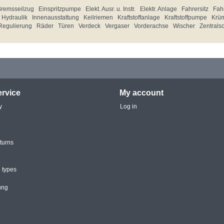
Bremsseilzug
Einspritzpumpe
Elekt. Ausr. u. Instr.
Elektr. Anlage
Fahrersitz
Fahr
Hydraulik
Innenausstattung
Keilriemen
Kraftstoffanlage
Kraftstoffpumpe
Krü
Regulierung
Räder
Türen
Verdeck
Vergaser
Vorderachse
Wischer
Zentrals
rvice
My account
y
Log in
turns
 types
ung