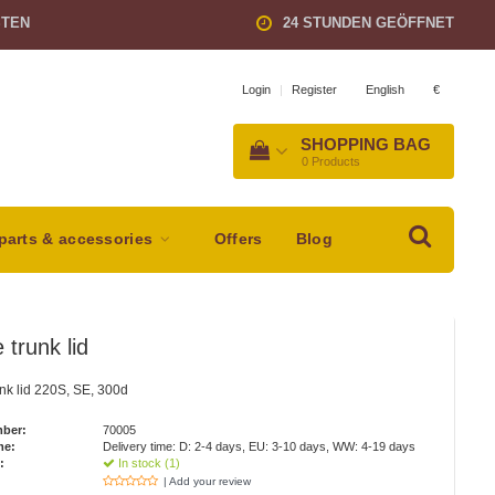
STEN
24 STUNDEN GEÖFFNET
English
€
Login
|
Register
SHOPPING BAG
0
Products
parts & accessories
Offers
Blog
 trunk lid
nk lid 220S, SE, 300d
mber:
70005
me:
Delivery time: D: 2-4 days, EU: 3-10 days, WW: 4-19 days
:
In stock (1)
| Add your review