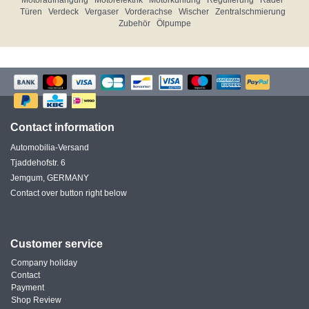
Motoraufhängung
Motorelektrik
Motorkühlung
Regulierung
Räder
Türen
Verdeck
Vergaser
Vorderachse
Wischer
Zentralschmierung
Zubehör
Ölpumpe
Contact information
Automobilia-Versand
Tjaddehofstr. 6
Jemgum, GERMANY
Contact over button right below
Customer service
Company holiday
Contact
Payment
Shop Review