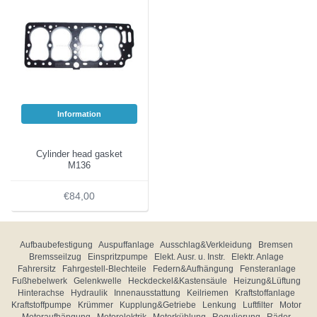
Information
Cylinder head gasket
M136
€84,00
Aufbaubefestigung
Auspuffanlage
Ausschlag&Verkleidung
Bremsen
Bremsseilzug
Einspritzpumpe
Elekt. Ausr. u. Instr.
Elektr. Anlage
Fahrersitz
Fahrgestell-Blechteile
Federn&Aufhängung
Fensteranlage
Fußhebelwerk
Gelenkwelle
Heckdeckel&Kastensäule
Heizung&Lüftung
Hinterachse
Hydraulik
Innenausstattung
Keilriemen
Kraftstoffanlage
Kraftstoffpumpe
Krümmer
Kupplung&Getriebe
Lenkung
Luftfilter
Motor