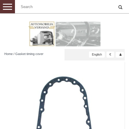
Toggle
navigation
Home
/
Gasket timing cover
English
€