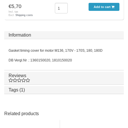
€5,70
Add to cart
Incl. tax
Excl.
Shipping costs
Information
Gasket timing cover for motor M136, 170V - 170S, 180, 180D
DB Vergl.Nr .: 1360150020, 1810150020
Reviews
Tags (1)
Related products