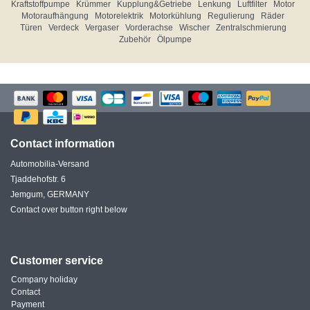
Kraftstoffpumpe
Krümmer
Kupplung&Getriebe
Lenkung
Luftfilter
Motor
Motoraufhängung
Motorelektrik
Motorkühlung
Regulierung
Räder
Türen
Verdeck
Vergaser
Vorderachse
Wischer
Zentralschmierung
Zubehör
Ölpumpe
Contact information
Automobilia-Versand
Tjaddehofstr. 6
Jemgum, GERMANY
Contact over button right below
Customer service
Company holiday
Contact
Payment