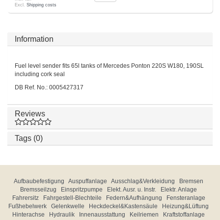
Excl.
Shipping costs
Information
Fuel level sender fits 65l tanks of Mercedes Ponton 220S W180, 190SL
including cork seal
DB Ref. No.: 0005427317
Reviews
Tags (0)
Aufbaubefestigung
Auspuffanlage
Ausschlag&Verkleidung
Bremsen
Bremsseilzug
Einspritzpumpe
Elekt. Ausr. u. Instr.
Elektr. Anlage
Fahrersitz
Fahrgestell-Blechteile
Federn&Aufhängung
Fensteranlage
Fußhebelwerk
Gelenkwelle
Heckdeckel&Kastensäule
Heizung&Lüftung
Hinterachse
Hydraulik
Innenausstattung
Keilriemen
Kraftstoffanlage