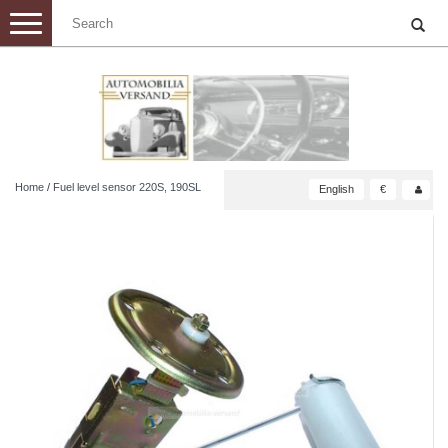
Toggle
navigation
Home
/
Fuel level sensor 220S, 190SL
English
€