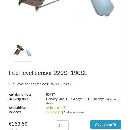
Fuel level sensor 220S, 190SL
Fuel level sender for 220S W180, 190SL
Article number:
50417
Delivery time:
Delivery time: D: 2-4 days, EU: 3-10 days, WW: 4-19
days
Availability:
In stock (1)
Reviews:
| Add your review
€163,50
Add to cart
Incl. tax