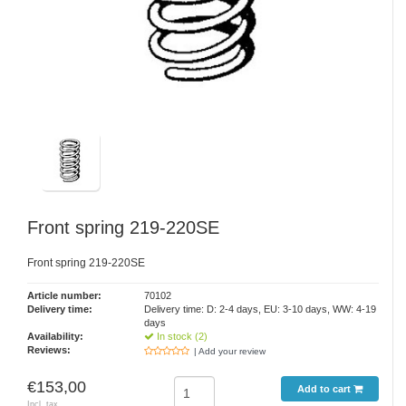
Front spring 219-220SE
Front spring 219-220SE
Article number:
70102
Delivery time:
Delivery time: D: 2-4 days, EU: 3-10 days, WW: 4-19
days
Availability:
In stock (2)
Reviews:
| Add your review
€153,00
Add to cart
Incl. tax