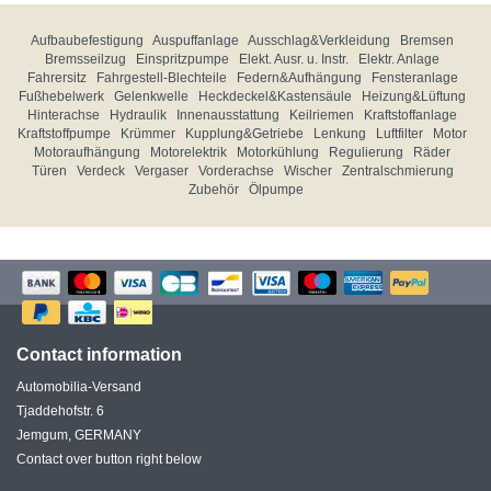
Aufbaubefestigung
Auspuffanlage
Ausschlag&Verkleidung
Bremsen
Bremsseilzug
Einspritzpumpe
Elekt. Ausr. u. Instr.
Elektr. Anlage
Fahrersitz
Fahrgestell-Blechteile
Federn&Aufhängung
Fensteranlage
Fußhebelwerk
Gelenkwelle
Heckdeckel&Kastensäule
Heizung&Lüftung
Hinterachse
Hydraulik
Innenausstattung
Keilriemen
Kraftstoffanlage
Kraftstoffpumpe
Krümmer
Kupplung&Getriebe
Lenkung
Luftfilter
Motor
Motoraufhängung
Motorelektrik
Motorkühlung
Regulierung
Räder
Türen
Verdeck
Vergaser
Vorderachse
Wischer
Zentralschmierung
Zubehör
Ölpumpe
Contact information
Automobilia-Versand
Tjaddehofstr. 6
Jemgum, GERMANY
Contact over button right below