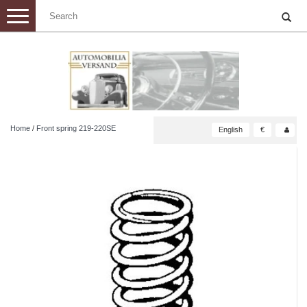
Toggle
navigation
Home
/
Front spring 219-220SE
English
€