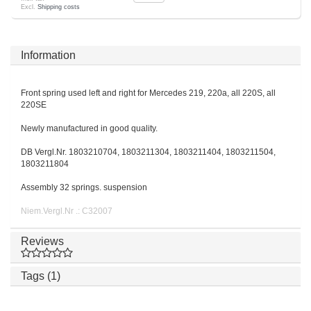
Excl.
Shipping costs
Information
Front spring used left and right for Mercedes 219, 220a, all 220S, all
220SE
Newly manufactured in good quality.
DB Vergl.Nr. 1803210704, 1803211304, 1803211404, 1803211504,
1803211804
Assembly 32 springs. suspension
Niem.Vergl.Nr .: C32007
Reviews
Tags (1)