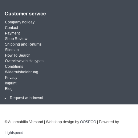
Customer service
Company holiday
Contact
Payment
Shop Review
Shipping and Returns
Sitemap
How To Search
Overview vehicle types
Conditions
Widerrufsbelehrung
Privacy
imprint
Blog
Request withdrawal
© Automobilia-Versand | Webshop design by
OOSEOO
| Powered by
Lightspeed