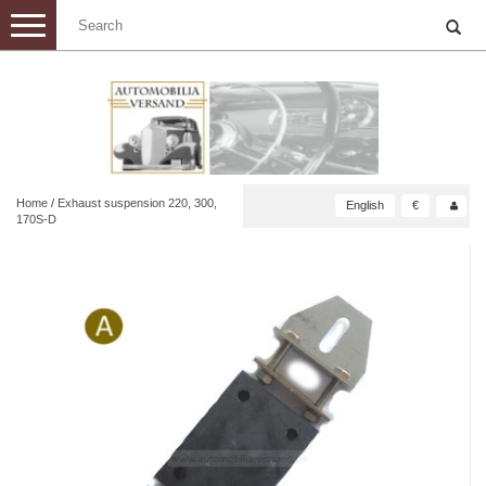
Toggle
navigation
Home
/
Exhaust suspension 220, 300,
English
€
170S-D