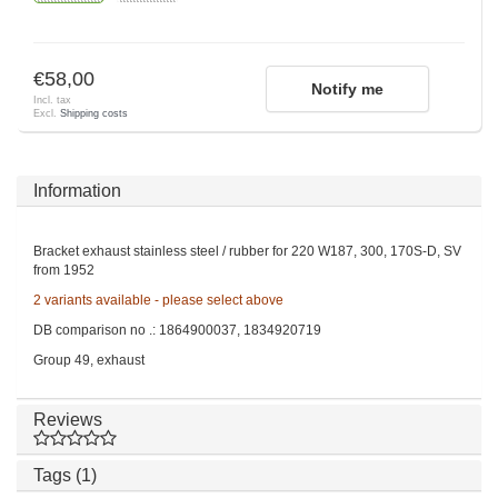
€58,00
Notify me
Incl. tax
Excl.
Shipping costs
Information
Bracket exhaust stainless steel / rubber for 220 W187, 300, 170S-D, SV
from 1952
2 variants available - please select above
DB comparison no .: 1864900037, 1834920719
Group 49, exhaust
Reviews
Tags (1)