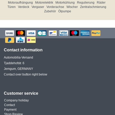
Motoraufhängung
Motorelektrik
Motorkühlung
Regulierung
Räder
Türen
Verdeck
Vergaser
Vorderachse
Wischer
Zentralschmierung
Zubehör
Ölpumpe
Contact information
Automobilia-Versand
Tjaddehofstr. 6
Jemgum, GERMANY
Contact over button right below
Customer service
Company holiday
Contact
Payment
Shop Review