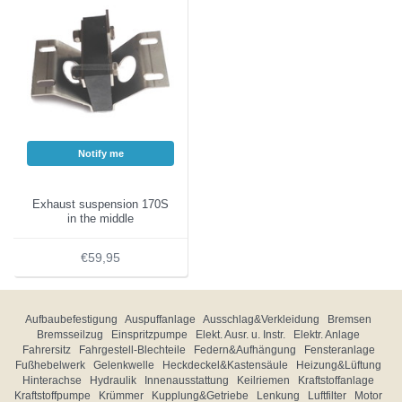
Notify me
Exhaust suspension 170S
in the middle
€59,95
Aufbaubefestigung
Auspuffanlage
Ausschlag&Verkleidung
Bremsen
Bremsseilzug
Einspritzpumpe
Elekt. Ausr. u. Instr.
Elektr. Anlage
Fahrersitz
Fahrgestell-Blechteile
Federn&Aufhängung
Fensteranlage
Fußhebelwerk
Gelenkwelle
Heckdeckel&Kastensäule
Heizung&Lüftung
Hinterachse
Hydraulik
Innenausstattung
Keilriemen
Kraftstoffanlage
Kraftstoffpumpe
Krümmer
Kupplung&Getriebe
Lenkung
Luftfilter
Motor