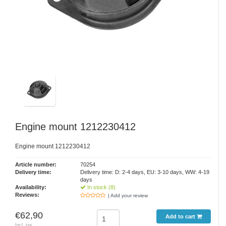
Engine mount 1212230412
Engine mount 1212230412
Article number:
70254
Delivery time:
Delivery time: D: 2-4 days, EU: 3-10 days, WW: 4-19
days
Availability:
In stock (8)
Reviews:
| Add your review
€62,90
Add to cart
Incl. tax