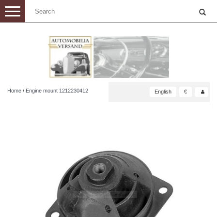
Toggle
navigation
Home
/
Engine mount 1212230412
English
€