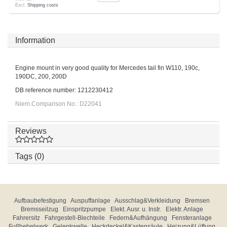
Excl.
Shipping costs
Information
Engine mount in very good quality for Mercedes tail fin W110, 190c,
190DC, 200, 200D
DB reference number: 1212230412
Niem.Comparison No.: D22041
Reviews
Tags (0)
Aufbaubefestigung
Auspuffanlage
Ausschlag&Verkleidung
Bremsen
Bremsseilzug
Einspritzpumpe
Elekt. Ausr. u. Instr.
Elektr. Anlage
Fahrersitz
Fahrgestell-Blechteile
Federn&Aufhängung
Fensteranlage
Fußhebelwerk
Gelenkwelle
Heckdeckel&Kastensäule
Heizung&Lüftung