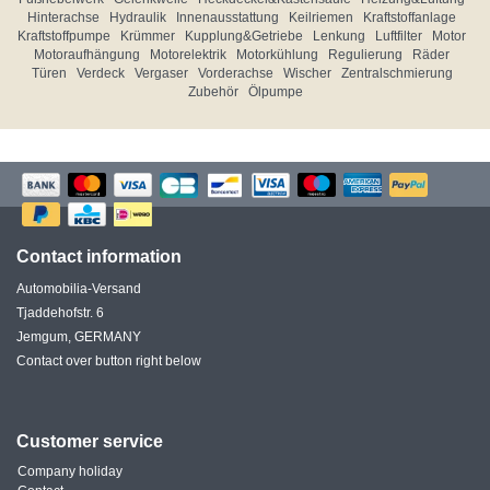
Hinterachse
Hydraulik
Innenausstattung
Keilriemen
Kraftstoffanlage
Kraftstoffpumpe
Krümmer
Kupplung&Getriebe
Lenkung
Luftfilter
Motor
Motoraufhängung
Motorelektrik
Motorkühlung
Regulierung
Räder
Türen
Verdeck
Vergaser
Vorderachse
Wischer
Zentralschmierung
Zubehör
Ölpumpe
Contact information
Automobilia-Versand
Tjaddehofstr. 6
Jemgum, GERMANY
Contact over button right below
Customer service
Company holiday