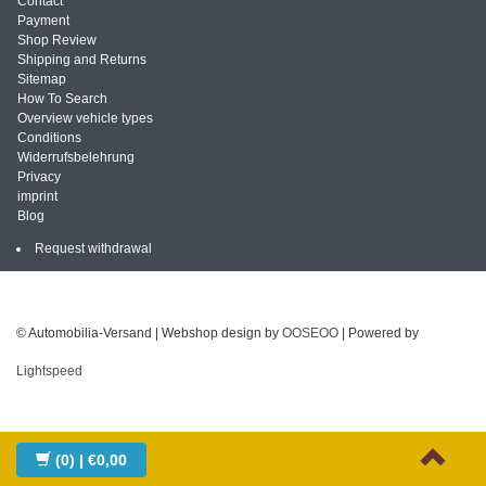
Contact
Payment
Shop Review
Shipping and Returns
Sitemap
How To Search
Overview vehicle types
Conditions
Widerrufsbelehrung
Privacy
imprint
Blog
Request withdrawal
© Automobilia-Versand | Webshop design by
OOSEOO
| Powered by
Lightspeed
(0)
| €0,00