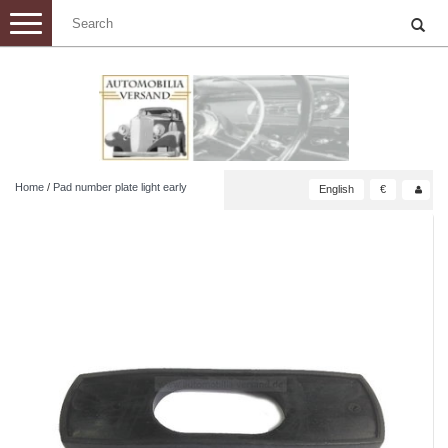
Toggle
navigation
Home
/
Pad number plate light early
English
€