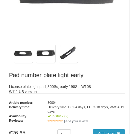
Pad number plate light early
License plate light pad, 300Sc, early 190SL, W108 -
W111 US version
Article number:
80004
Delivery time:
Delivery time: D: 2-4 days, EU: 3-10 days, WW: 4-19
days
Availability:
In stock (2)
Reviews:
| Add your review
€26,65
Add to cart