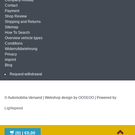
Company holiday
Contact
Payment
Shop Review
Shipping and Returns
Sitemap
How To Search
Overview vehicle types
Conditions
Widerrufsbelehrung
Privacy
imprint
Blog
Request withdrawal
© Automobilia-Versand | Webshop design by
OOSEOO
| Powered by
Lightspeed
(0)
| €0,00