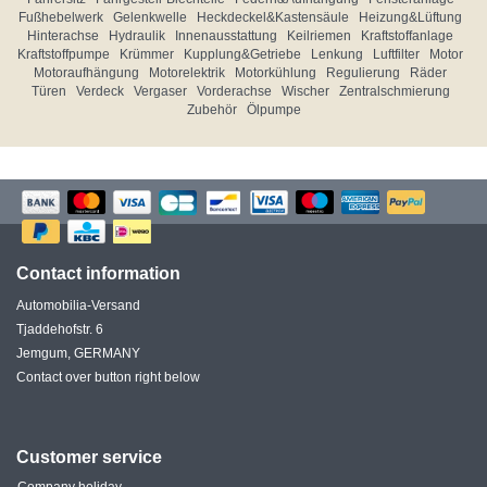
Fußhebelwerk
Gelenkwelle
Heckdeckel&Kastensäule
Heizung&Lüftung
Hinterachse
Hydraulik
Innenausstattung
Keilriemen
Kraftstoffanlage
Kraftstoffpumpe
Krümmer
Kupplung&Getriebe
Lenkung
Luftfilter
Motor
Motoraufhängung
Motorelektrik
Motorkühlung
Regulierung
Räder
Türen
Verdeck
Vergaser
Vorderachse
Wischer
Zentralschmierung
Zubehör
Ölpumpe
Contact information
Automobilia-Versand
Tjaddehofstr. 6
Jemgum, GERMANY
Contact over button right below
Customer service