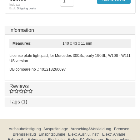
Incl. tax
Excl.
Shipping costs
Information
Measures:
140 x 43 x 11 mm
License plate light pad, for Mercedes 300Sc, early 190SL, W108 - W111
US version
DB compare no .: 401218260097
Reviews
Tags (1)
Aufbaubefestigung
Auspuffanlage
Ausschlag&Verkleidung
Bremsen
Bremsseilzug
Einspritzpumpe
Elekt. Ausr. u. Instr.
Elektr. Anlage
Fahrersitz
Fahrgestell-Blechteile
Federn&Aufhängung
Fensteranlage