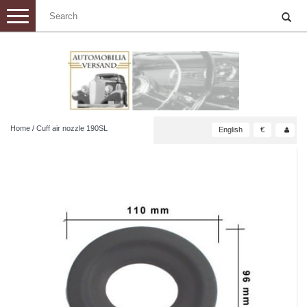
Toggle
navigation
Home
/
Cuff air nozzle 190SL
English
€