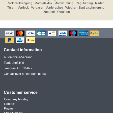
Motoraufhängung
Motorelektrik
Motorkühlung
Regulierung
Räder
Türen
Verdeck
Vergaser
Vorderachse
Wischer
Zentralschmierung
Zubehör
Ölpumpe
Contact information
Automobilia-Versand
Tjaddehofstr. 6
Jemgum, GERMANY
Contact over button right below
Customer service
Company holiday
Contact
Payment