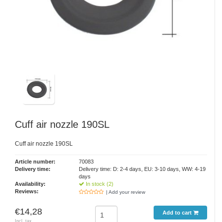
Cuff air nozzle 190SL
Cuff air nozzle 190SL
Article number:
70083
Delivery time:
Delivery time: D: 2-4 days, EU: 3-10 days, WW: 4-19
days
Availability:
In stock (2)
Reviews:
| Add your review
€14,28
Add to cart
Incl. tax