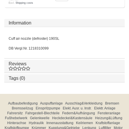
Excl.
Shipping costs
Information
Cuff air nozzle (defroster) 190SL
DB Vergl.Nr. 1218310099
Reviews
Tags (0)
Aufbaubefestigung
Auspuffanlage
Ausschlag&Verkleidung
Bremsen
Bremsseilzug
Einspritzpumpe
Elekt. Ausr. u. Instr.
Elektr. Anlage
Fahrersitz
Fahrgestell-Blechteile
Federn&Aufhängung
Fensteranlage
Fußhebelwerk
Gelenkwelle
Heckdeckel&Kastensäule
Heizung&Lüftung
Hinterachse
Hydraulik
Innenausstattung
Keilriemen
Kraftstoffanlage
Kraftstoffpumpe
Krümmer
Kupplung&Getriebe
Lenkung
Luftfilter
Motor