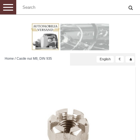
Toggle
navigation
Home
/
Castle nut M8, DIN 935
English
€