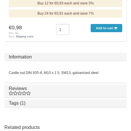
Buy 12 for €0,93 each and save 5%
Buy 24 for €0,91 each and save 7%
€0,98
Add to cart
Incl. tax
Excl.
Shipping costs
Information
Castle nut DIN 935-8, M10 x 1.5, SW13, galvanized steel
Reviews
Tags (1)
Related products