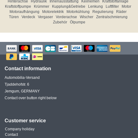
Hinterachse
Hydraulik
Innenausstattung
Keilriemen
Kraftstoffanlage
Kraftstoffpumpe
Krümmer
Kupplung&Getriebe
Lenkung
Luftfilter
Motor
Motoraufhängung
Motorelektrik
Motorkühlung
Regulierung
Räder
Türen
Verdeck
Vergaser
Vorderachse
Wischer
Zentralschmierung
Zubehör
Ölpumpe
Contact information
Automobilia-Versand
Tjaddehofstr. 6
Jemgum, GERMANY
Contact over button right below
Customer service
Company holiday
Contact