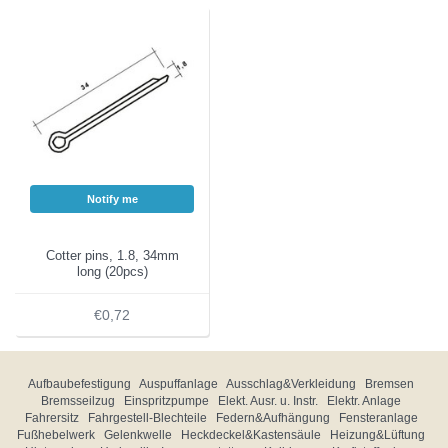
Notify me
Cotter pins, 1.8, 34mm
long (20pcs)
€0,72
Aufbaubefestigung
Auspuffanlage
Ausschlag&Verkleidung
Bremsen
Bremsseilzug
Einspritzpumpe
Elekt. Ausr. u. Instr.
Elektr. Anlage
Fahrersitz
Fahrgestell-Blechteile
Federn&Aufhängung
Fensteranlage
Fußhebelwerk
Gelenkwelle
Heckdeckel&Kastensäule
Heizung&Lüftung