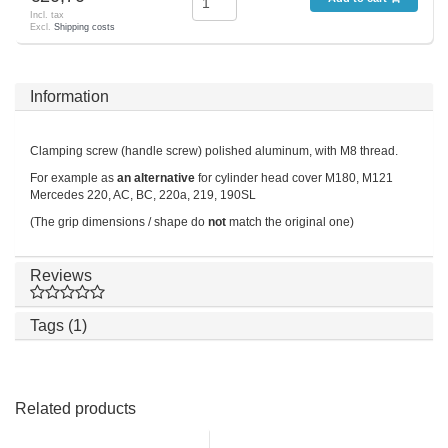
Incl. tax
Excl.
Shipping costs
Information
Clamping screw (handle screw) polished aluminum, with M8 thread.
For example as
an alternative
for cylinder head cover M180, M121
Mercedes 220, AC, BC, 220a, 219, 190SL
(The grip dimensions / shape do
not
match the original one)
Reviews
Tags (1)
Related products