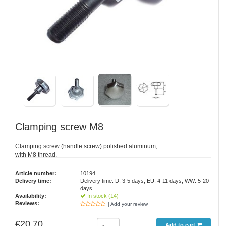
Clamping screw M8
Clamping screw (handle screw) polished aluminum,
with M8 thread.
Article number:
10194
Delivery time:
Delivery time: D: 3-5 days, EU: 4-11 days, WW: 5-20
days
Availability:
In stock (14)
Reviews:
| Add your review
€20,70
Add to cart