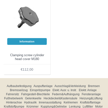
Information
Clamping screw cylinder
head cover M180
€112,00
Aufbaubefestigung
Auspuffanlage
Ausschlag&Verkleidung
Bremsen
Bremsseilzug
Einspritzpumpe
Elekt. Ausr. u. Instr.
Elektr. Anlage
Fahrersitz
Fahrgestell-Blechteile
Federn&Aufhängung
Fensteranlage
Fußhebelwerk
Gelenkwelle
Heckdeckel&Kastensäule
Heizung&Lüftung
Hinterachse
Hydraulik
Innenausstattung
Keilriemen
Kraftstoffanlage
Kraftstoffpumpe
Krümmer
Kupplung&Getriebe
Lenkung
Luftfilter
Motor