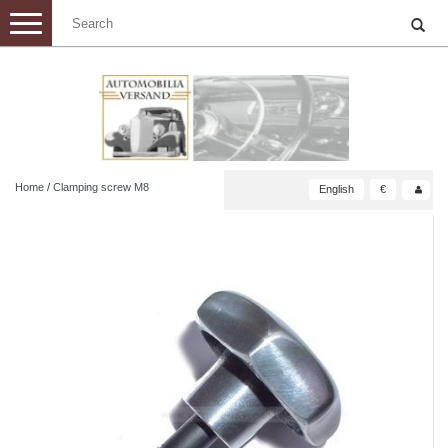
Toggle
navigation
Home
/
Clamping screw M8
English
€