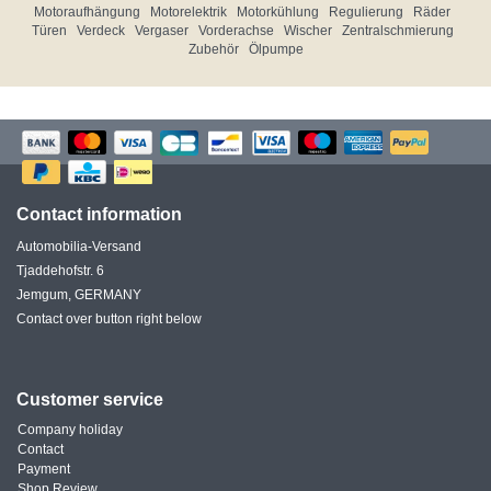
Motoraufhängung
Motorelektrik
Motorkühlung
Regulierung
Räder
Türen
Verdeck
Vergaser
Vorderachse
Wischer
Zentralschmierung
Zubehör
Ölpumpe
Contact information
Automobilia-Versand
Tjaddehofstr. 6
Jemgum, GERMANY
Contact over button right below
Customer service
Company holiday
Contact
Payment
Shop Review