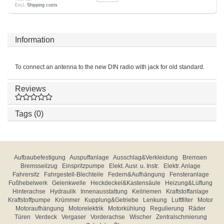
Excl.
Shipping costs
Information
To connect an antenna to the new DIN radio with jack for old standard.
Reviews
Tags (0)
Aufbaubefestigung
Auspuffanlage
Ausschlag&Verkleidung
Bremsen
Bremsseilzug
Einspritzpumpe
Elekt. Ausr. u. Instr.
Elektr. Anlage
Fahrersitz
Fahrgestell-Blechteile
Federn&Aufhängung
Fensteranlage
Fußhebelwerk
Gelenkwelle
Heckdeckel&Kastensäule
Heizung&Lüftung
Hinterachse
Hydraulik
Innenausstattung
Keilriemen
Kraftstoffanlage
Kraftstoffpumpe
Krümmer
Kupplung&Getriebe
Lenkung
Luftfilter
Motor
Motoraufhängung
Motorelektrik
Motorkühlung
Regulierung
Räder
Türen
Verdeck
Vergaser
Vorderachse
Wischer
Zentralschmierung