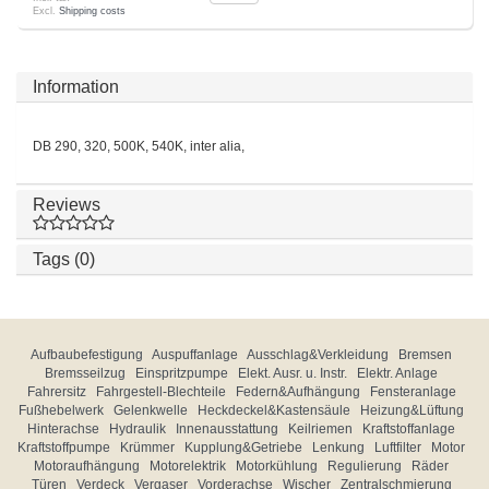
Excl.
Shipping costs
Information
DB 290, 320, 500K, 540K, inter alia,
Reviews
Tags (0)
Aufbaubefestigung
Auspuffanlage
Ausschlag&Verkleidung
Bremsen
Bremsseilzug
Einspritzpumpe
Elekt. Ausr. u. Instr.
Elektr. Anlage
Fahrersitz
Fahrgestell-Blechteile
Federn&Aufhängung
Fensteranlage
Fußhebelwerk
Gelenkwelle
Heckdeckel&Kastensäule
Heizung&Lüftung
Hinterachse
Hydraulik
Innenausstattung
Keilriemen
Kraftstoffanlage
Kraftstoffpumpe
Krümmer
Kupplung&Getriebe
Lenkung
Luftfilter
Motor
Motoraufhängung
Motorelektrik
Motorkühlung
Regulierung
Räder
Türen
Verdeck
Vergaser
Vorderachse
Wischer
Zentralschmierung