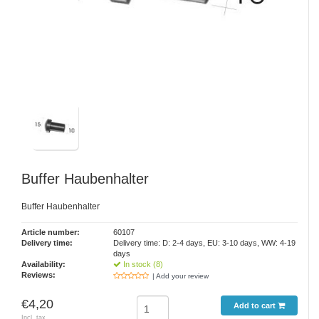
Buffer Haubenhalter
Buffer Haubenhalter
Article number:
60107
Delivery time:
Delivery time: D: 2-4 days, EU: 3-10 days, WW: 4-19
days
Availability:
In stock (8)
Reviews:
| Add your review
€4,20
Add to cart
Incl. tax