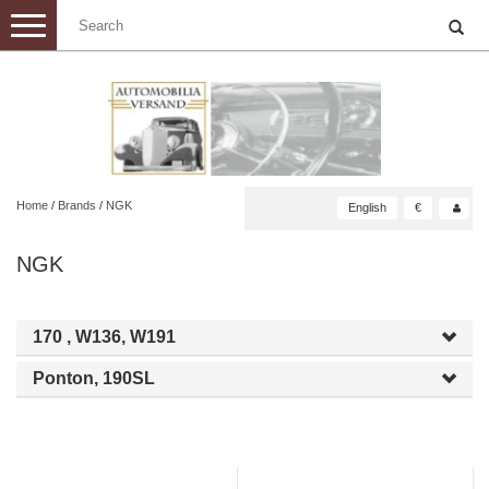
Toggle
navigation
Home
/
Brands
/
NGK
English
€
NGK
170 , W136, W191
Ponton, 190SL