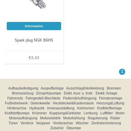
Information
Spark plug NGK B6HS
€3,43
1
Aufbaubefestigung
Auspuffanlage
Ausschlag&Verkleidung
Bremsen
Bremsseilzug
Einspritzpumpe
Elekt. Ausr. u. Instr.
Elektr. Anlage
Fahrersitz
Fahrgestell-Blechteile
Federn&Aufhängung
Fensteranlage
Fußhebelwerk
Gelenkwelle
Heckdeckel&Kastensäule
Heizung&Lüftung
Hinterachse
Hydraulik
Innenausstattung
Keilriemen
Kraftstoffanlage
Kraftstoffpumpe
Krümmer
Kupplung&Getriebe
Lenkung
Luftfilter
Motor
Motoraufhängung
Motorelektrik
Motorkühlung
Regulierung
Räder
Türen
Verdeck
Vergaser
Vorderachse
Wischer
Zentralschmierung
Zubehör
Ölpumpe