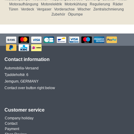
Motoraufhängung
Motorelektrik
Motorkühlung
Regulierung
Räder
Türen
Verdeck
Vergaser
Vorderachse
Wischer
Zentralschmierung
Zubehör
Ölpumpe
Contact information
Automobilia-Versand
Tjaddehofstr. 6
Jemgum, GERMANY
Contact over button right below
Customer service
Company holiday
Contact
Payment