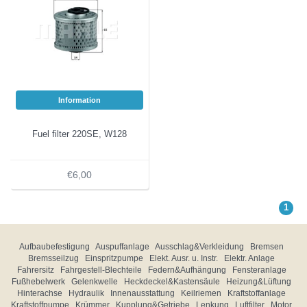
Information
Fuel filter 220SE, W128
€6,00
1
Aufbaubefestigung
Auspuffanlage
Ausschlag&Verkleidung
Bremsen
Bremsseilzug
Einspritzpumpe
Elekt. Ausr. u. Instr.
Elektr. Anlage
Fahrersitz
Fahrgestell-Blechteile
Federn&Aufhängung
Fensteranlage
Fußhebelwerk
Gelenkwelle
Heckdeckel&Kastensäule
Heizung&Lüftung
Hinterachse
Hydraulik
Innenausstattung
Keilriemen
Kraftstoffanlage
Kraftstoffpumpe
Krümmer
Kupplung&Getriebe
Lenkung
Luftfilter
Motor