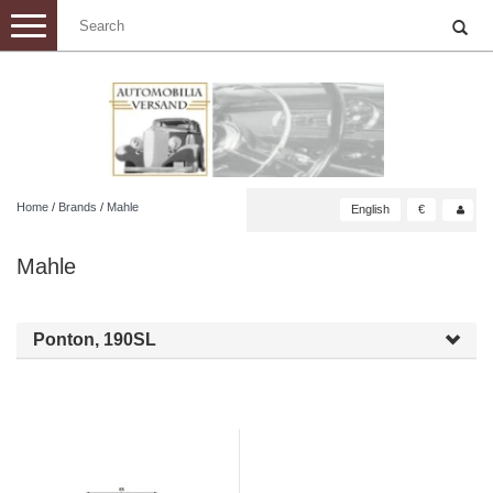
Toggle
navigation
Home
/
Brands
/
Mahle
English
€
Mahle
Ponton, 190SL