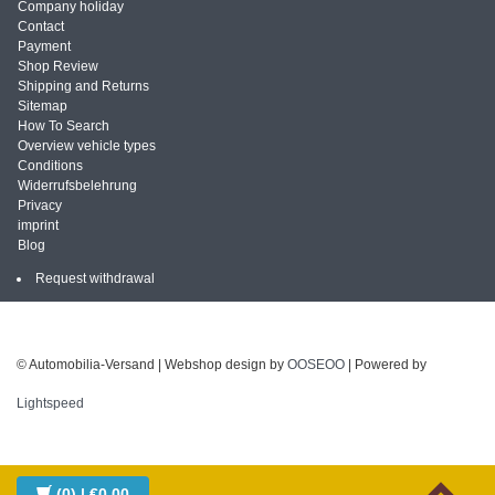
Company holiday
Contact
Payment
Shop Review
Shipping and Returns
Sitemap
How To Search
Overview vehicle types
Conditions
Widerrufsbelehrung
Privacy
imprint
Blog
Request withdrawal
© Automobilia-Versand | Webshop design by
OOSEOO
| Powered by
Lightspeed
(0)
| €0,00