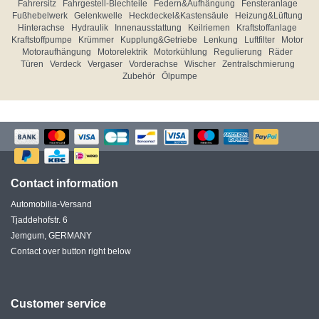
Fahrersitz
Fahrgestell-Blechteile
Federn&Aufhängung
Fensteranlage
Fußhebelwerk
Gelenkwelle
Heckdeckel&Kastensäule
Heizung&Lüftung
Hinterachse
Hydraulik
Innenausstattung
Keilriemen
Kraftstoffanlage
Kraftstoffpumpe
Krümmer
Kupplung&Getriebe
Lenkung
Luftfilter
Motor
Motoraufhängung
Motorelektrik
Motorkühlung
Regulierung
Räder
Türen
Verdeck
Vergaser
Vorderachse
Wischer
Zentralschmierung
Zubehör
Ölpumpe
Contact information
Automobilia-Versand
Tjaddehofstr. 6
Jemgum, GERMANY
Contact over button right below
Customer service