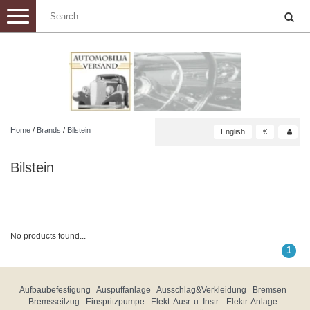
Toggle
navigation
Home
/
Brands
/
Bilstein
English
€
Bilstein
No products found...
1
Aufbaubefestigung
Auspuffanlage
Ausschlag&Verkleidung
Bremsen
Bremsseilzug
Einspritzpumpe
Elekt. Ausr. u. Instr.
Elektr. Anlage