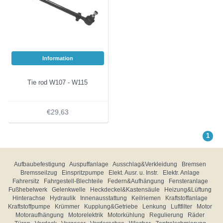
Information
Tie rod W107 - W115
€29,63
1
Aufbaubefestigung
Auspuffanlage
Ausschlag&Verkleidung
Bremsen
Bremsseilzug
Einspritzpumpe
Elekt. Ausr. u. Instr.
Elektr. Anlage
Fahrersitz
Fahrgestell-Blechteile
Federn&Aufhängung
Fensteranlage
Fußhebelwerk
Gelenkwelle
Heckdeckel&Kastensäule
Heizung&Lüftung
Hinterachse
Hydraulik
Innenausstattung
Keilriemen
Kraftstoffanlage
Kraftstoffpumpe
Krümmer
Kupplung&Getriebe
Lenkung
Luftfilter
Motor
Motoraufhängung
Motorelektrik
Motorkühlung
Regulierung
Räder