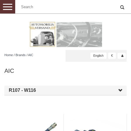
Toggle
navigation
Home
/
Brands
/
AIC
English
€
AIC
R107 - W116