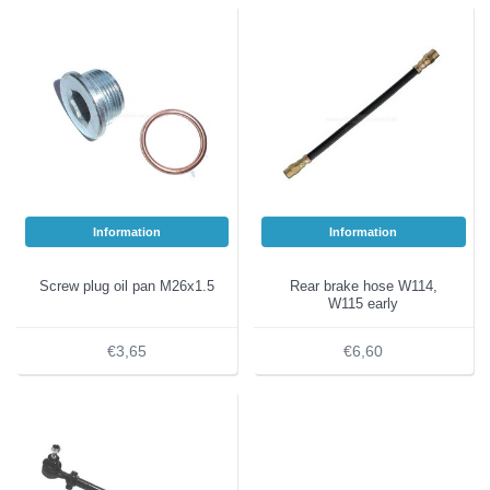
Information
Information
Screw plug oil pan M26x1.5
Rear brake hose W114,
W115 early
€3,65
€6,60