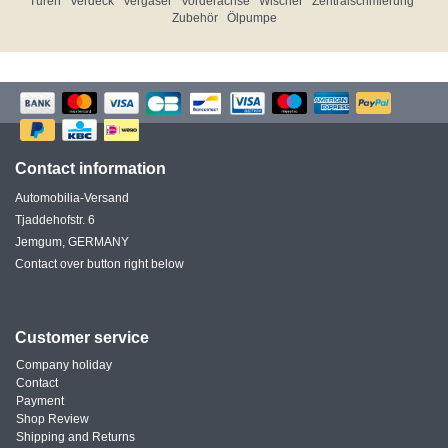
Türen
Verdeck
Vergaser
Vorderachse
Wischer
Zentralschmierung
Zubehör
Ölpumpe
Contact information
Automobilia-Versand
Tjaddehofstr. 6
Jemgum, GERMANY
Contact over button right below
Customer service
Company holiday
Contact
Payment
Shop Review
Shipping and Returns