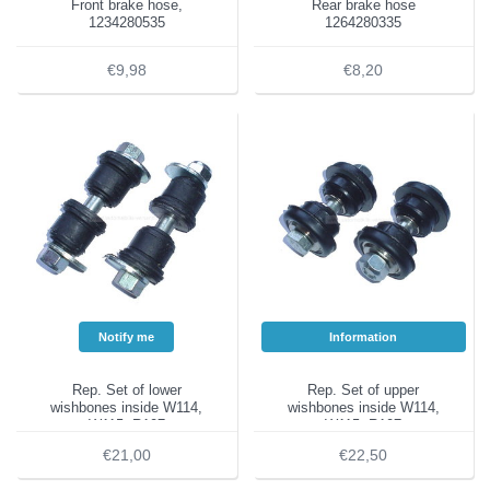
Front brake hose,
Rear brake hose
1234280535
1264280335
€9,98
€8,20
Notify me
Information
Rep. Set of lower
Rep. Set of upper
wishbones inside W114,
wishbones inside W114,
W115, R107
W115, R107
€21,00
€22,50