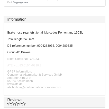
Excl.
Shipping costs
Information
Brake hose
rear left
, for all Mercedes Ponton and 190SL
Total length 240 mm
DB reference number: 0004283035, 0004289335
Group 42, Brakes
Niem.Comp.No.: C42331
ATE No.: 83.6104.-0210.3
GPSR information:
Continental Aftermarket & Services GmbH
Sodener Straße 9
65824 Schwalbach
www.ate.de
ate.hotline@continental-corporation.com
Reviews