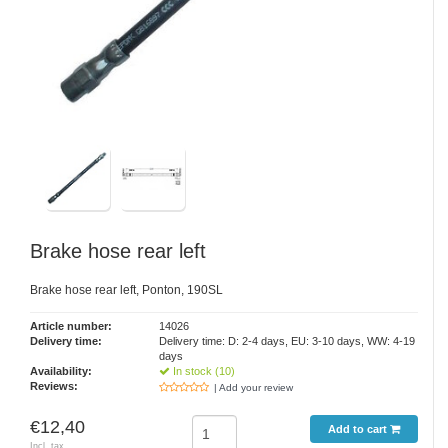
Brake hose rear left
Brake hose rear left, Ponton, 190SL
Article number:
14026
Delivery time:
Delivery time: D: 2-4 days, EU: 3-10 days, WW: 4-19
days
Availability:
In stock (10)
Reviews:
| Add your review
€12,40
Add to cart
Incl. tax