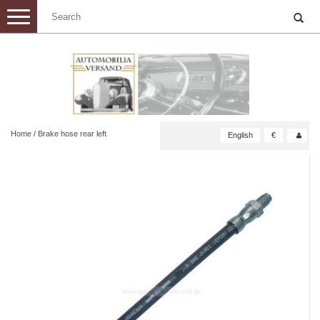
Toggle
navigation
Home
/
Brake hose rear left
English
€