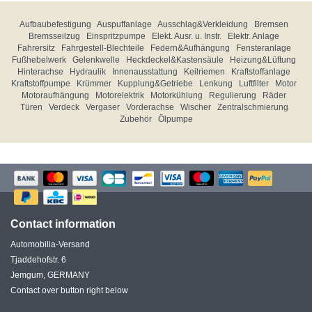
Aufbaubefestigung
Auspuffanlage
Ausschlag&Verkleidung
Bremsen
Bremsseilzug
Einspritzpumpe
Elekt. Ausr. u. Instr.
Elektr. Anlage
Fahrersitz
Fahrgestell-Blechteile
Federn&Aufhängung
Fensteranlage
Fußhebelwerk
Gelenkwelle
Heckdeckel&Kastensäule
Heizung&Lüftung
Hinterachse
Hydraulik
Innenausstattung
Keilriemen
Kraftstoffanlage
Kraftstoffpumpe
Krümmer
Kupplung&Getriebe
Lenkung
Luftfilter
Motor
Motoraufhängung
Motorelektrik
Motorkühlung
Regulierung
Räder
Türen
Verdeck
Vergaser
Vorderachse
Wischer
Zentralschmierung
Zubehör
Ölpumpe
Contact information
Automobilia-Versand
Tjaddehofstr. 6
Jemgum, GERMANY
Contact over button right below