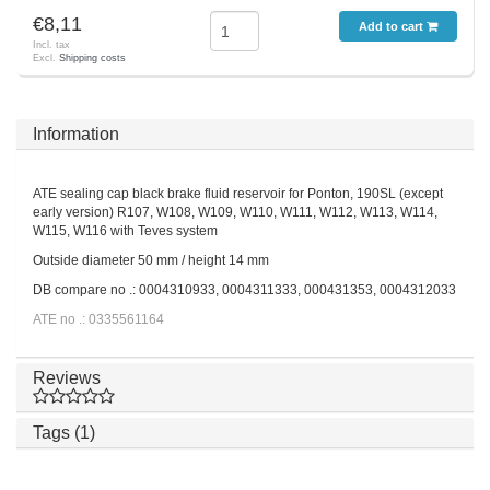
€8,11
Add to cart
Incl. tax
Excl.
Shipping costs
Information
ATE sealing cap black brake fluid reservoir for Ponton, 190SL (except
early version) R107, W108, W109, W110, W111, W112, W113, W114,
W115, W116 with Teves system
Outside diameter 50 mm / height 14 mm
DB compare no .: 0004310933, 0004311333, 000431353, 0004312033
ATE no .: 0335561164
Reviews
Tags (1)