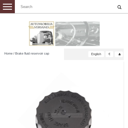
Toggle
navigation
Home
/
Brake fluid reservoir cap
English
€