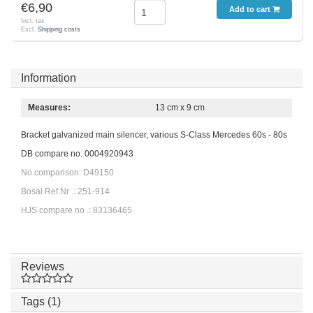
€6,90
Add to cart
Incl. tax
Excl.
Shipping costs
Information
Measures:
13 cm x 9 cm
Bracket galvanized main silencer, various S-Class Mercedes 60s - 80s
DB compare no. 0004920943
No comparison: D49150
Bosal Ref.Nr .: 251-914
HJS compare no .: 83136465
Reviews
Tags (1)