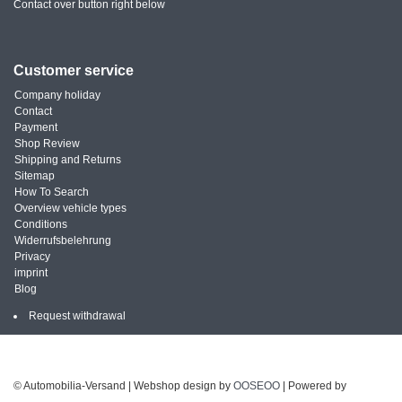
Contact over button right below
Customer service
Company holiday
Contact
Payment
Shop Review
Shipping and Returns
Sitemap
How To Search
Overview vehicle types
Conditions
Widerrufsbelehrung
Privacy
imprint
Blog
Request withdrawal
© Automobilia-Versand | Webshop design by
OOSEOO
| Powered by