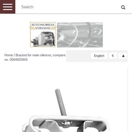
Toggle
navigation
Home
/
Bracket for main silencer, compare
English
€
no. 0004920943