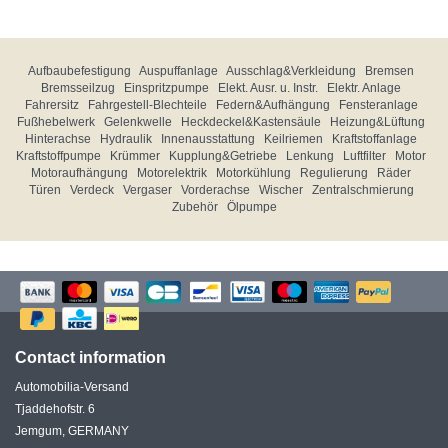
Aufbaubefestigung
Auspuffanlage
Ausschlag&Verkleidung
Bremsen
Bremsseilzug
Einspritzpumpe
Elekt. Ausr. u. Instr.
Elektr. Anlage
Fahrersitz
Fahrgestell-Blechteile
Federn&Aufhängung
Fensteranlage
Fußhebelwerk
Gelenkwelle
Heckdeckel&Kastensäule
Heizung&Lüftung
Hinterachse
Hydraulik
Innenausstattung
Keilriemen
Kraftstoffanlage
Kraftstoffpumpe
Krümmer
Kupplung&Getriebe
Lenkung
Luftfilter
Motor
Motoraufhängung
Motorelektrik
Motorkühlung
Regulierung
Räder
Türen
Verdeck
Vergaser
Vorderachse
Wischer
Zentralschmierung
Zubehör
Ölpumpe
Contact information
Automobilia-Versand
Tjaddehofstr. 6
Jemgum, GERMANY