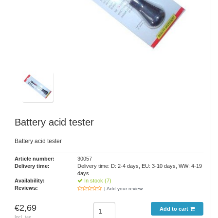
Battery acid tester
Battery acid tester
Article number:
30057
Delivery time:
Delivery time: D: 2-4 days, EU: 3-10 days, WW: 4-19
days
Availability:
In stock (7)
Reviews:
| Add your review
€2,69
Add to cart
Incl. tax