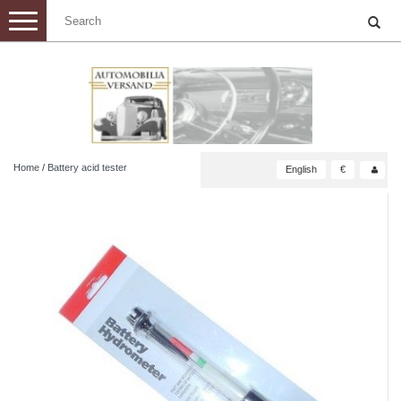
Toggle
navigation
Home
/
Battery acid tester
English
€