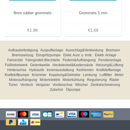
8mm rubber grommets
Grommets 5 mm
€1,98
€1,68
Aufbaubefestigung
Auspuffanlage
Ausschlag&Verkleidung
Bremsen
Bremsseilzug
Einspritzpumpe
Elekt. Ausr. u. Instr.
Elektr. Anlage
Fahrersitz
Fahrgestell-Blechteile
Federn&Aufhängung
Fensteranlage
Fußhebelwerk
Gelenkwelle
Heckdeckel&Kastensäule
Heizung&Lüftung
Hinterachse
Hydraulik
Innenausstattung
Keilriemen
Kraftstoffanlage
Kraftstoffpumpe
Krümmer
Kupplung&Getriebe
Lenkung
Luftfilter
Motor
Motoraufhängung
Motorelektrik
Motorkühlung
Regulierung
Räder
Türen
Verdeck
Vergaser
Vorderachse
Wischer
Zentralschmierung
Zubehör
Ölpumpe