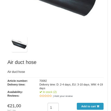
Air duct hose
Air duct hose
Article number:
70082
Delivery time:
Delivery time: D: 2-4 days, EU: 3-10 days, WW: 4-19
days
Availability:
In stock (2)
Reviews:
| Add your review
€21,00
Add to cart
Incl. tax