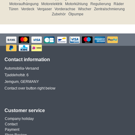
Motoraufhängung
Motorelektrik
Motorkühlung
Regulierung
Räder
Türen
Verdeck
Vergaser
Vorderachse
Wischer
Zentralschmierung
Zubehör
Ölpumpe
Contact information
Automobilia-Versand
Tjaddehofstr. 6
Jemgum, GERMANY
Contact over button right below
Customer service
Company holiday
Contact
Payment