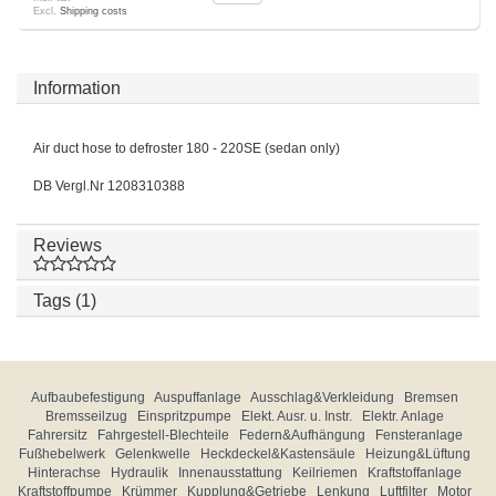
Excl.
Shipping costs
Information
Air duct hose to defroster 180 - 220SE (sedan only)
DB Vergl.Nr 1208310388
Reviews
Tags (1)
Aufbaubefestigung
Auspuffanlage
Ausschlag&Verkleidung
Bremsen
Bremsseilzug
Einspritzpumpe
Elekt. Ausr. u. Instr.
Elektr. Anlage
Fahrersitz
Fahrgestell-Blechteile
Federn&Aufhängung
Fensteranlage
Fußhebelwerk
Gelenkwelle
Heckdeckel&Kastensäule
Heizung&Lüftung
Hinterachse
Hydraulik
Innenausstattung
Keilriemen
Kraftstoffanlage
Kraftstoffpumpe
Krümmer
Kupplung&Getriebe
Lenkung
Luftfilter
Motor