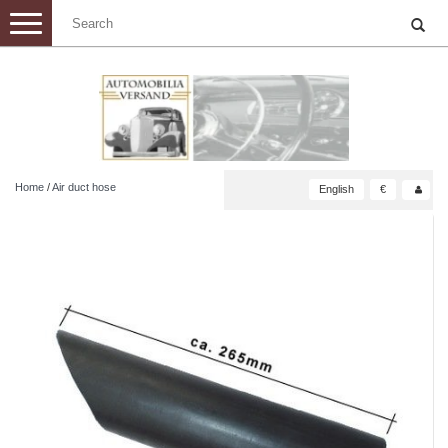
Toggle
navigation
Home
/
Air duct hose
English
€